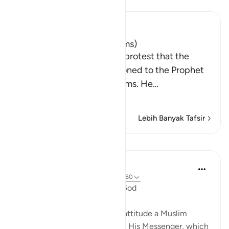
Bacalah Tafsir
Ibn Kathir (Abridged)
Expenditures of Zakah (Alms)
After Allah mentioned the protest that the
ignorant hypocrites mentioned to the Prophet
about the distribution of alms. He
…
Baca selengkapnya
Lebih Banyak Tafsir
Pelajaran
In the Shade of the Quran
31 minggu yang lalu
·
Referensi
ayat 9:60
Fair Distribution Ordered by God
Having established the right attitude a Muslim
should have towards God and His Messenger, which