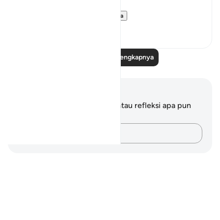
How profound is ...
Lihat lainnya
11
5
Baca Refleksi Selengkapnya
Catatan dan Refleksi
Anda tidak memiliki catatan atau refleksi apa pun
mengenai ayat ini.
Catatlah pikiran Anda…