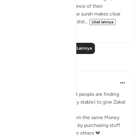
is an attitude of total acceptance of their
judgement in all situations, the surah makes clear
that the final decision on the dist...
Lihat lainnya
0
0
Baca Pelajaran Lainnya
Refleksi
Saleha Fatima
tahun lalu
·
Referensi
ayat 9:60
I'm astonished at the fact that people are finding
other Muslims (Not Financially stable) to give Zakat
But when it's time to give them the same Money
through a more dignified way by purchasing stuff
from them, they don't & Prefer others 💔