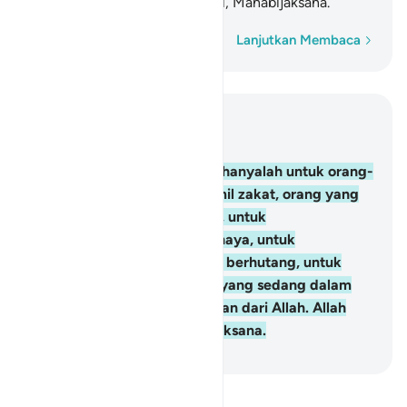
Allah. Allah Maha Mengetahui, Mahabijaksana.
Kata demi kata
Lanjutkan Membaca
Baca dalam Konteks
Bab 9, Halaman 177, Juz 10
60
.
Sesungguhnya zakat itu hanyalah untuk orang-
orang fakir, orang miskin, amil zakat, orang yang
dilunakkan hatinya (mualaf), untuk
(memerdekakan) hamba sahaya, untuk
(membebaskan) orang yang berhutang, untuk
jalan Allah dan untuk orang yang sedang dalam
perjalanan, sebagai kewajiban dari Allah. Allah
Maha Mengetahui, Mahabijaksana.
-
Indonesian Islamic affairs ministry