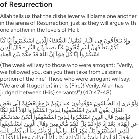
of Resurrection
Allah tells us that the disbeliever will blame one another
in the arena of Resurrection, just as they will argue with
one another in the levels of Hell:
وَإِذْ يَتَحَآجُّونَ فِى النَّـارِ فَيَقُولُ الضُّعَفَاءُ لِلَّذِينَ اسْتَكْـبَرُواْ إِنَّا كُنَّا
لَكُمْ تَبَعاً فَهَلْ أَنتُم مُّغْنُونَ عَنَّا نَصِيباً مِّنَ النَّارِ - قَالَ الَّذِينَ
اسْتَكْبَرُواْ إِنَّا كُلٌّ فِيهَآ إِنَّ اللَّهَ قَدْ حَكَمَ بَيْنَ الْعِبَادِ
(The weak will say to those who were arrogant: "Verily,
we followed you, can you then take from us some
portion of the Fire" Those who were arrogant will say:
"We are all (together) in this (Fire)! Verily, Allah has
judged between (His) servants!") (40:47-48)
وَلَوْ تَرَى إِذِ الظَّـلِمُونَ مَوْقُوفُونَ عِندَ رَبّهِمْ يَرْجِعُ بَعْضُهُمْ إِلَى بَعْضٍ
الْقَوْلَ يَقُولُ الَّذِينَ اسْتُضْعِفُواْ لِلَّذِينَ اسْتَكْبَرُواْ لَوْلاَ أَنتُمْ لَكُنَّا
مُؤْمِنِينَ قَالَ الَّذِينَ اسْتَكْبَرُواْ لِلَّذِينَ اسْتُضْعِفُواْ أَنَحْنُ صَدَدنَـكُمْ
عَنِ الْهُدَى بَعْدَ إِذْ جَآءكُمْ بَلْ كُنتُمْ مُّجْرِمِينَ وَقَالَ الَّذِينَ اسْتُضْعِفُواْ
لِلَّذِينَ اسْتَكْبَرُواْ بَلْ مَكْرُ الَّيْلِ وَالنَّهَارِ إِذْ تَأْمُرُونَنَآ أَن نَّكْفُرَ بِاللَّهِ
وَنَجْعَلَ لَهُ أَندَاداً وَأَسَرُّواْ النَّدَامَةَ لَمَّا رَأَوُاْ اْلَعَذَابَ وَجَعَلْنَا الاْغْلَـلَ