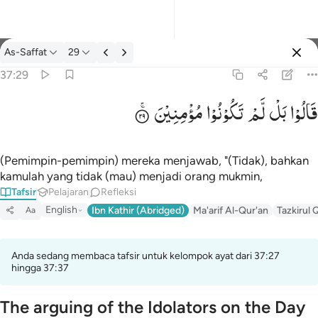
tafsir: As-Saffat 37:29
As-Saffat
29
Masuk
37:29
قَالُوْا
بَلْ
لَّمْ
تَكُوْنُوْا
مُؤْمِنِیْنَ
قالوا بل لم تكونوا مومنين ٢٩
قَالُوا۟ بَل لَّمْ تَكُونُوا۟ مُؤْمِنِينَ ٢٩
(Pemimpin-pemimpin) mereka menjawab, "(Tidak), bahkan
kamulah yang tidak (mau) menjadi orang mukmin,
Tafsir
Pelajaran
Refleksi
English
Ibn Kathir (Abridged)
Ma'arif Al-Qur'an
Tazkirul 
Aa
Anda sedang membaca tafsir untuk kelompok ayat dari 37:27
hingga 37:37
The arguing of the Idolators on the Day