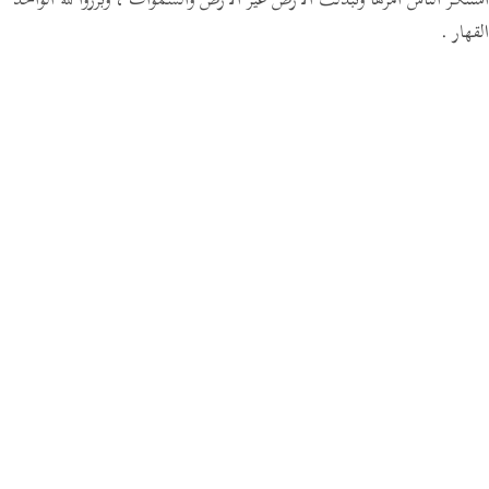
استنكر الناس أمرها وتبدلت الأرض غير الأرض والسموات ، وبرزوا لله الواحد
القهار .