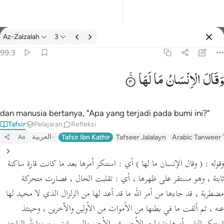
tafsir: Az-Zalzalah 99:3
Az-Zalzalah
3
Masuk
99:3
وَقَالَ
الْاِنْسَانُ
مَا
لَهَا
وقال الانسان ما لها ٣
وَقَالَ ٱلْإِنسَـٰنُ مَا لَهَا ٣
dan manusia bertanya, "Apa yang terjadi pada bumi ini?"
Tafsir
Pelajaran
Refleksi
العربية
Tafsir Ibn Kathir
Tafseer Jalalayn
Arabic Tanweer 
Aa
وقوله :
( وقال الإنسان ما لها )
أي : استنكر أمرها بعد ما كانت قارة ساكنة
ثابتة ، وهو مستقر على ظهرها ،
أي :
تقلبت الحال ، فصارت متحركة
مضطربة ، قد جاءها من أمر الله ما قد أعد لها من الزلزال الذي لا محيد لها
عنه ، ثم ألقت ما في بطنها من الأموات من الأولين والآخرين ، وحينئذ