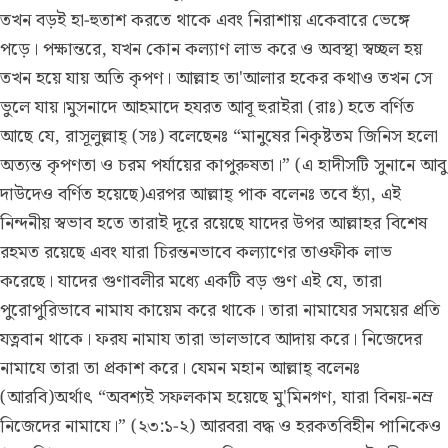
তখন বড়ই হা-হুতাশ করতে থাকে এবং নিরাশায় একেবারে ভেঙ্গে
পড়ে। পক্ষান্তরে, যখন কোন কল্যাণ লাভ করে ও অবস্থা স্বচ্ছল হয়
তখন হয়ে যায় অতি কৃপণ। আল্লাহ তা'আলার হকের কথাও তখন সে
ভুলে যায়।মুসনাদে আহমাদে হযরত আবূ হুরাইরা (রাঃ) হতে বর্ণিত
আছে যে, রাসূলুল্লাহ্ (সঃ) বলেছেনঃ “মানুষের নিকৃষ্টতম জিনিস হলো
অত্যন্ত কৃপণতা ও চরম পর্যায়ের কাপুরুষতা।” (এ হাদীসটি সুনানে আবু
দাউদেও বর্ণিত হয়েছে)এরপর আল্লাহ্ পাক বলেনঃ তবে হ্যাঁ, এই
নিন্দনীয় স্বভাব হতে তারাই দূরে রয়েছে যাদের উপর আল্লাহর বিশেষ
রহমত রয়েছে এবং যারা চিরন্তনভাবে কল্যাণের তাওফীক লাভ
করেছে। যাদের গুণাবলীর মধ্যে একটি বড় গুণ এই যে, তারা
পুরোপুরিভাবে নামায কায়েম করে থাকে। তারা নামাযের সময়ের প্রতি
যত্নবান থাকে। ফরয নামায তারা ভালভাবে আদায় করে। নিজেদের
নামাযে তারা তা প্রকাশ করে। যেমন মহান আল্লাহ্ বলেনঃ
(আরবি)অর্থাৎ “অবশ্যই সফলকাম হয়েছে মু'মিনগণ, যারা বিনয়-নম্র
নিজেদের নামাযে।” (২৩:১-২) আরবরা বদ্ধ ও হরকতবিহীন পানিকেও