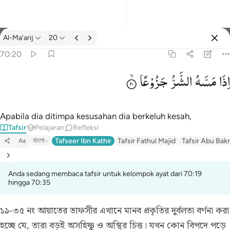
tafsir: Al-Ma'arij 70:20
Al-Ma'arij
20
Masuk
70:20
اِذَا
مَسَّهُ
الشَّرُّ
جَزُوْعًا
اذا مسه الشر جزوعا ٢٠
إِذَا مَسَّهُ ٱلشَّرُّ جَزُوعًۭا ٢٠
Apabila dia ditimpa kesusahan dia berkeluh kesah,
Tafsir
Pelajaran
Refleksi
বাংলা
Tafseer Ibn Kathir
Tafsir Fathul Majid
Tafsir Abu Bakr
Aa
Anda sedang membaca tafsir untuk kelompok ayat dari 70:19
hingga 70:35
১৯-৩৫ নং আয়াতের তাফসীর
এখানে মানব প্রকৃতির দুর্বলতা বর্ণনা করা
হচ্ছে যে, তারা বড়ই অসহিষ্ণু ও অস্থির চিত্ত। যখন কোন বিপদে পড়ে