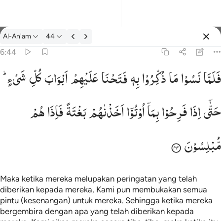
tafsir: Al-An'am 6:44
Al-An'am
44
Masuk
6:44
فَلَمَّا
نَسُوْا
مَا
ذُكِّرُوْا
بِهٖ
فَتَحْنَا
عَلَیْهِمْ
اَبْوَابَ
كُلِّ
شَیْءٍ ؕ
واب كل شيء حتى اذا فرحوا بما اوتوا اخذناهم بغتة فاذا هم مبلسون ٤٤
شَىْءٍ حَتَّىٰٓ إِذَا فَرِحُوا۟ بِمَآ أُوتُوٓا۟ أَخَذْنَـٰهُم بَغْتَةًۭ فَإِذَا هُم مُّبْلِسُونَ ٤٤
حَتّٰۤی
اِذَا
فَرِحُوْا
بِمَاۤ
اُوْتُوْۤا
اَخَذْنٰهُمْ
بَغْتَةً
فَاِذَا
هُمْ
مُّبْلِسُوْنَ
Maka ketika mereka melupakan peringatan yang telah
diberikan kepada mereka, Kami pun membukakan semua
pintu (kesenangan) untuk mereka. Sehingga ketika mereka
bergembira dengan apa yang telah diberikan kepada