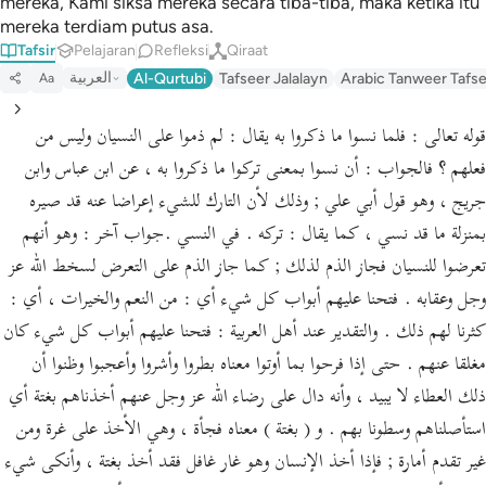
mereka, Kami siksa mereka secara tiba-tiba, maka ketika itu
mereka terdiam putus asa.
Tafsir
Pelajaran
Refleksi
Qiraat
العربية
Al-Qurtubi
Tafseer Jalalayn
Arabic Tanweer Tafs
Aa
قوله تعالى : فلما نسوا ما ذكروا به يقال : لم ذموا على النسيان وليس من
فعلهم ؟ فالجواب : أن نسوا بمعنى تركوا ما ذكروا به ، عن ابن عباس وابن
جريج ، وهو قول أبي علي ; وذلك لأن التارك للشيء إعراضا عنه قد صيره
بمنزلة ما قد نسي ، كما يقال : تركه . في النسي .جواب آخر : وهو أنهم
تعرضوا للنسيان فجاز الذم لذلك ; كما جاز الذم على التعرض لسخط الله عز
وجل وعقابه . فتحنا عليهم أبواب كل شيء أي : من النعم والخيرات ، أي :
كثرنا لهم ذلك . والتقدير عند أهل العربية : فتحنا عليهم أبواب كل شيء كان
مغلقا عنهم . حتى إذا فرحوا بما أوتوا معناه بطروا وأشروا وأعجبوا وظنوا أن
ذلك العطاء لا يبيد ، وأنه دال على رضاء الله عز وجل عنهم أخذناهم بغتة أي
استأصلناهم وسطونا بهم . و ( بغتة ) معناه فجأة ، وهي الأخذ على غرة ومن
غير تقدم أمارة ; فإذا أخذ الإنسان وهو غار غافل فقد أخذ بغتة ، وأنكى شيء