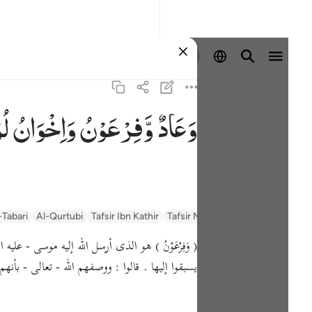
Masuk
وَعَادٌ
وَّفِرْعَوْنُ
وَاِخْوَانُ
لُ
-Tabari
Al-Qurtubi
Tafsir Ibn Kathir
Tafsir Muyassar
السعدي Al-Sa'di
وَفِرْعَوْنُ ) هو الذى أرسل الله إليه موسى - عليه السلام
يسبقوا إليها . قالوا : ووصفهم الله - تعالى - ب .