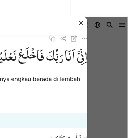
Masuk
اِنِّیْۤ
اَنَا
رَبُّكَ
فَاخْلَعْ
نَعْلَیْ
nya engkau berada di lembah
اللہ تعالٰی سے ہمکلامی ٭٭