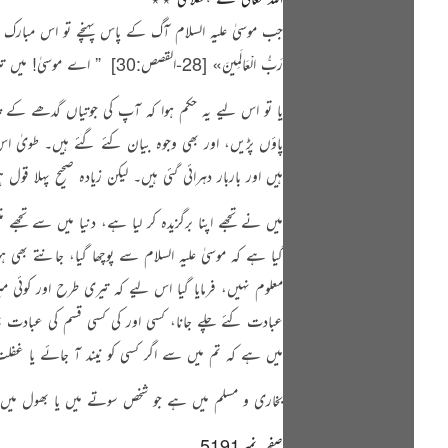
جب موسیٰ علیہ السلام آگ کے پاس پہنچے تو اس مبار
رَبُّ الْعَالَمِينَ»
[28-القصص:30]
‏
” اے موسیٰ! میں ت
یا تو اس لیے یہ حکم ہوا کہ آپ کی جوتیاں گدھے کے چم
پاؤں پڑیں، اور بھی وجوہ بیان کئے گئے ہیں۔ طویٰ اس و
ہیں اور باربار دہرائی گئی ہیں۔ لیکن زیادہ صحیح پہلا
میں نے تجھے اپنا برگزیدہ کر لیا ہے، دنیا میں سے تجھ
گیا ہے کہ موسیٰ علیہ السلام سے پوچھا گیا، جانتے بھ
معلوم نہیں، فرمایا گیا اس لیے کہ تیری طرح اور کوئ
عبادت کئے چلے جانا، کسی اور کی کسی قسم کی عبادت نہ 
میں ہے کہ
تم میں سے اگر کسی کو نیند آ جائے یا غفل
بخاری و مسلم میں ہے
جو شخص سوتے میں یا بھول میں 
صفحہ نمبر5191