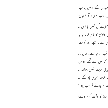
guês
ک میدان کے دائیں جانب کے درختوں کی طرف سے آواز آئی کہ
«فَلَمَّا أَتَاهَا نُودِيَ مِن شَاطِئِ ا
ий
یرا رب ہوں، تو جوتیاں اتار دے۔ “
ڑے کی تھیں یا اس لیے کہ تعظیم کرانی مقصود تھی۔ جیسا کہ کعبہ جانے کے وقت لوگ ج
ไทย
ادی کا نام تھا۔ یا یہ مطلب کہ اپنے قدم اس زمین سے ملا دو۔ یا یہ مطلب کہ یہ زمین
 قول ہی ہے۔ جیسے اور آیت میں ہے
«اِذْ نَادٰىهُ رَبُّهٗ بالْوَادِ الْمُقَدَّسِ طُوًى»
‏
[79-النازعات:16]
e
ے منتخب کر لیا ہے، اپنی رسالت اور اپنے کلام سے تجھے ممتاز فرما رہا ہوں، اس وقت کے
ی ہو کہ میں نے تجھے دوسرے تمام لوگوں میں سے مختار اور پسندیدہ کر کے شرف ہم کلا
中文
ی میری طرف نہیں جھکا۔ اب تو میری وحی کو کان لگا کر دھیان دے کر سن۔ میں ہی معبو
u
کرنا۔ میری یاد کے لیے نمازیں قائم کرنا، میری یاد کا یہ بہترین اور افضل ترین طری
ol
ت ہو جائے تو جب یاد آ جائے نماز پڑھ لے کیونکہ فرمان الٰہی ہے میری یاد کے وقت نم
ili
نماز کا وقت گزار دے، اس کا کفارہ یہی ہے کہ یاد آتے ہی نماز پڑھ لے، اس کے سوا
Việt