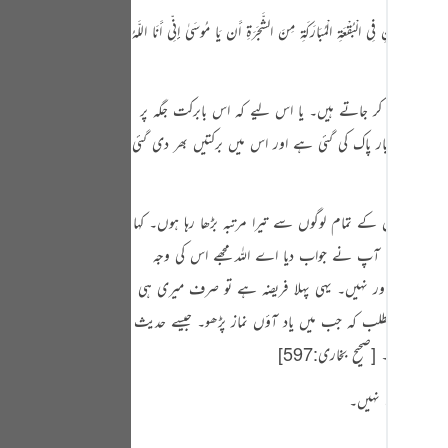
Portu
لْوَادِ الْأَيْمَنِ فِي الْبُقْعَةِ الْمُبَارَكَةِ مِنَ الشَّجَرَةِ أَن يَا مُوسَىٰ إِنِّي أَنَا اللَّـهُ
русск
Shqip
وتیاں اتار کر جاتے ہیں۔ یا اس لیے کہ اس بابرکت جگہ پر
ภาษา
 کئی کئی بار پاک کی گئی ہے اور اس میں برکتیں بھر دی گئی
‏
Türkç
اردو
 روئے زمین کے تمام لوگوں سے تیرا مرتبہ بڑھا رہا ہوں۔ کہا
می کیوں بخشا؟ آپ نے جواب دیا اے اللہ مجھے اس کی وجہ
简体
د ہوں کوئی اور نہیں۔ یہی پہلا فریضہ ہے تو صرف میری ہی
Melay
قہ ہے یا یہ مطلب کہ جب میں یاد آؤں نماز پڑھو۔ جیسے حدیث
Españ
از قائم کرو۔
[صحیح بخاری:597]
‏
Kiswah
 اور کفارہ نہیں۔
Tiếng 