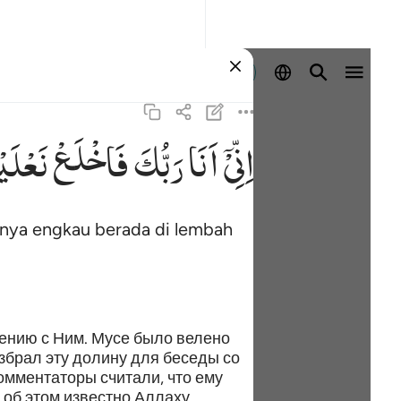
Masuk
اِنِّیْۤ
اَنَا
رَبُّكَ
فَاخْلَعْ
نَعْلَ ۚ
nya engkau berada di lembah
щению с Ним. Мусе было велено
избрал эту долину для беседы со
комментаторы считали, что ему
 об этом известно Аллаху.