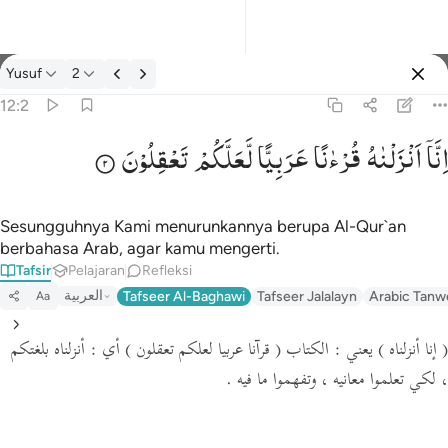
tafsir: Yusuf 12:2
Yusuf
2
Masuk
12:2
اِنَّاۤ
اَنْزَلْنٰهُ
قُرْءٰنًا
عَرَبِیًّا
لَّعَلَّكُمْ
تَعْقِلُوْنَ
انا انزلناه قرانا عربيا لعلكم تعقلون ٢
إِنَّآ أَنزَلْنَـٰهُ قُرْءَٰنًا عَرَبِيًّۭا لَّعَلَّكُمْ تَعْقِلُونَ ٢
Sesungguhnya Kami menurunkannya berupa Al-Qur`an
berbahasa Arab, agar kamu mengerti.
Tafsir
Pelajaran
Refleksi
العربية
Tafseer Al-Baghawi
Tafseer Jalalayn
Arabic Tanw
Aa
( إنا أنزلناه )
يعني : الكتاب
( قرآنا عربيا لعلكم تعقلون )
أي : أنزلناه بلغتكم
، لكي تعلموا معانيه ، وتفهموا ما فيه .