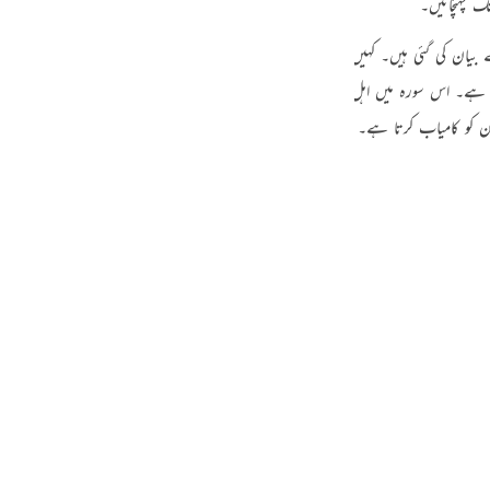
ک پہنچائیں۔
guês
بیان کی گئی ہیں۔ کہیں وہ کائناتی استدلال کی زبان میں ہیں، کہیں انذار اور تبشیر کی 
ий
ے۔ اس سورہ میں اہل ایمان کو ایک پیغمبر کی سرگزشت کی صورت میں بتایا گیا ہے کہ خ
ر ان کو کامیاب کرتا ہے۔ شرط یہ ہے کہ اہلِ ایمان کہ اندر تقویٰ اور صبر کی صفت موج
ไทย
e
中文
u
ol
ili
Việt