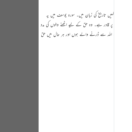
Portu
زبان میں اور کہیں تاریخ کی زبان میں۔ سورہ یوسف میں یہ
русск
دا ہر چیز پر قادر ہے۔ وہ حق کے لیے اٹھنے والوں کی مدد
Shqip
ود ہو۔ یعنی وہ اللہ سے ڈرنے والے ہوں اور ہر حال میں حق
ภาษา
Türkç
اردو
简体
Melay
Españ
Kiswah
Tiếng 