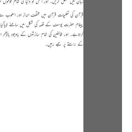
زبان میں منتقل کریں۔ اور ا س کو دنیا کی تمام قوموں ت
قرآن کی تعلیمات قرآن میں مختلف انداز اور اسلوب سے 
پیغام حضرت یوسف کے قصہ کی شکل میں سامنے لاياگیا ہ
کرتاہے۔ اور مخالفین کی تمام سازشوں کے باوجود بالآخ
کے راستے پر جمے رہیں۔