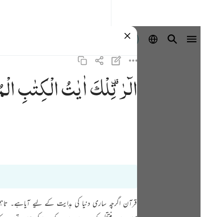
Masuk
الٓرٰ ۫
تِلْكَ
اٰیٰتُ
الْكِتٰبِ
الْم
قرآن اگرچہ ساری دنیا کی ہدایت کے لیے آیاہے۔ تا