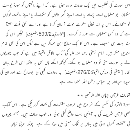
اس سورت کی فضلیت میں ایک حدیث وارد ہوئی ہے۔ کہ اپنے ماتحتوں کو سورۃ یوسف
سکھاؤ۔ جو مسلمان اسے پڑھے یا اسے اپنے گھر والوں کو سکھائے یا اپنے ماتحت لوگوں
کو سکھائے۔ اس پر اللہ تعالیٰ سکرات موت آسان کرتا ہے اور اسے اتنی قوت بخشتا
ہے کہ وہ کسی مسلمان سے حسد نہ کرے۔
[الواحدي:599/2،ضعیف]
‏ لیکن اس کی
سند بہت ہی ضعیف ہے۔ اس کا ایک متابع ابن عساکر میں ہے لیکن اس کی بھی تمام
سندیں منکر ہیں۔ امام بیہقی رحمۃ اللہ علیہ کی کتاب دلائل النبوۃ میں ہے کہ جب یہودیوں
نے یہ سورت سنی تو وہ مسلمان ہو گئے۔ کیونکہ انکے ہاں بھی یہ واقعہ اسی طرح بیان
تھا۔
[بيهقي في دلائل النبوة:276/6،ضعیف]
‏ یہ روایت کلبی کی ابوصالح سے اور ان کی
سیدنا عبداللہ بن عباس رضی اللہ عنہما سے ہے۔
تعارف قرآن بزبان اللہ الرحمن ٭٭
سورۃ البقرہ کی تفسیر کے شروع میں حروف مقطعات کی بحث گزر چکی ہے۔ اس کتاب
یعنی قرآن شریف کی یہ آیتیں بہت واضح کھلی ہوئی اور خوب صاف ہیں۔ مبہم چیزوں
کی حقیقت کھول دیتی ہیں یہاں پر تلک معنی میں ھذہ کے ہے۔ چونکہ عربی زبان