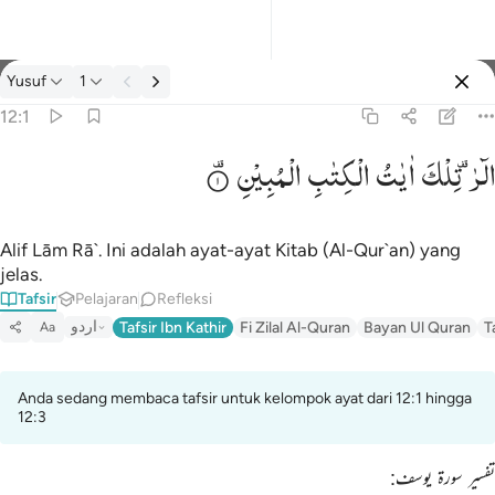
tafsir: Yusuf 12:1
Yusuf
1
Masuk
12:1
الٓرٰ ۫
تِلْكَ
اٰیٰتُ
الْكِتٰبِ
الْمُبِیْنِ
الر تلك ايات الكتاب المبين ١
الٓر ۚ تِلْكَ ءَايَـٰتُ ٱلْكِتَـٰبِ ٱلْمُبِينِ ١
Alif Lām Rā`. Ini adalah ayat-ayat Kitab (Al-Qur`an) yang
jelas.
Tafsir
Pelajaran
Refleksi
اردو
Tafsir Ibn Kathir
Fi Zilal Al-Quran
Bayan Ul Quran
T
Aa
Anda sedang membaca tafsir untuk kelompok ayat dari 12:1 hingga
12:3
تفسیر سورۃ یوسف: