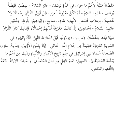
مُفَصَّلَةً مُبَيِّنَةً لِأهَمِّ ما جَرى في مُدَّةِ يُوسُفَ - عَلَيْهِ السَّلامُ - بِمِصْرَ. فَقِصَّةُ
يُوسُفَ - عَلَيْهِ السَّلامُ - لَمْ تَكُنْ مَعْرُوفَةً لِلْعَرَبِ قَبْلَ نُزُولِ القُرْآنِ إجْمالًا ولا
تَفْصِيلًا، بِخِلافِ قَصَصِ الأنْبِياءِ: هُودٍ، وصالِحٍ، وإبْراهِيمَ، ولُوطٍ، وشُعَيْبٍ -
عَلَيْهِمُ السَّلامُ - أجْمَعِينَ، إذْ كانَتْ مَعْرُوفَةً لَدَيْهِمْ إجْمالًا، فَلِذَلِكَ كانَ القُرْآنُ
مُبَيِّنًا إيّاها ومُفَصِّلًا. (ص-٢٠١)ونُزُولُها قَبْلَ اخْتِلاطِ النَّبِيِّ ﷺ بِاليَهُودِ في
المَدِينَةِ مُعْجِزَةٌ عَظِيمَةٌ مِن إعْلامِ اللَّهِ - تَعالى - إيّاهُ بِعُلُومِ الأوَّلِينَ، وبِذَلِكَ ساوى
الصَّحابَةُ عُلَماءَ بَنِي إسْرائِيلَ في عِلْمِ تارِيخِ الأدْيانِ والأنْبِياءِ وذَلِكَ مِن أهَمِّ ما
يَعْلَمُهُ المُشَرِّعُونَ. فالمُبِينُ: اسْمُ فاعِلٍ مِن أبانَ المُتَعَدِّي. والمُرادُ: الإبانَةُ التّامَّةُ
بِاللَّفْظِ والمَعْنى.