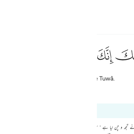
ionner la langue
Se connecter
h
ﲿ
ﳀ
ﳁ
ﳂ
ﳃ
ان
إِنِّىٓ أَنَا۠ رَب
dales ! Car tu es dans la vallée sacrée Tuwâ.
ف
is
Bayan Ul Quran
Tazkir Ul Quran
esia
 à 20:12
no
۔۔۔۔ فتردی (21 : 61) ’ اور میں نے تجھ و چن لیا ہے ‘ سن جو کچھ وحی کیا جاتا ہے۔ میں ہی اللہ ہوں ‘ م