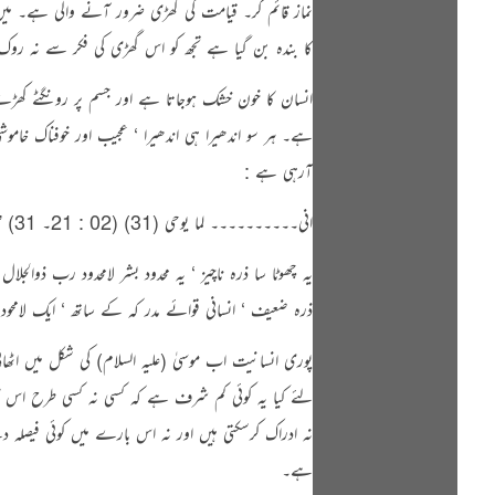
نماز قائم کر۔ قیامت کی گھڑی ضرور آنے والی ہے۔ میں ا
کا بندہ بن گیا ہے تجھ کو اس گھڑی کی فکر سے نہ روک
انسان کا خون خشک ہوجاتا ہے اور جسم پر رونگٹے کھڑ
ہے۔ ہر سو اندھیرا ہی اندھیرا ‘ عجیب اور خوفناک خ
آرہی ہے :
انی۔۔۔۔۔۔۔۔۔۔ لما یوحی (31) (02 : 21۔ 31) ” اے موسیٰ میں تیرا رب ہوں ‘ جو تیاں اتار دے ‘ تو وادی مقدس طوی میں ہے اور میں نے تجھ کو چن لیا ہے “۔
یہ چھوٹا سا ذرہ ناچیز ‘ یہ محدود بشر لامحدود رب ذو
ذرہ ضعیف ‘ انسانی قوائے مدر کہ کے ساتھ ‘ ایک لامحو
پوری انسانیت اب موسیٰ (علیہ السلام) کی شکل میں ا
لئے کیا یہ کوئی کم شرف ہے کہ کسی نہ کسی طرح اس کا ات
نہ ادراک کرسکتی ہیں اور نہ اس بارے میں کوئی فیصلہ 
ہے۔