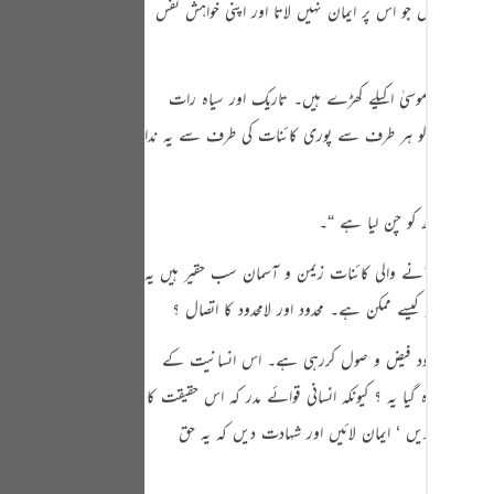
ی ایسا شخص جو اس پر ایمان نہیں لاتا اور اپنی خواہش نفس
Portu
русск
 پہاڑی پر موسیٰ اکیلے کھڑے ہیں۔ تاریک اور سیاہ رات
Shqip
ے ‘ لیکن ان کو ہر طرف سے پوری کائنات کی طرف سے یہ ندا
ภาษา
Türkç
اردو
 میں یہ نظر آنے والی کائنات زیمن و آسمان سب حقیر ہیں یہ
简体
ے ‘ ورنہ کیسے ممکن ہے۔ محدود اور لامحدود کا اتصال ؟
Melay
 ہوئے ہی لامحدود فیض و صول کررہی ہے۔ اس انسانیت کے
Españ
کیونکر وہ گیا یہ ؟ کیونکہ انسانی قوائے مدر کہ اس حقیقت کا
Kiswah
ا اعتراف کریں ‘ ایمان لائیں اور شہادت دیں کہ یہ حق
Tiếng 