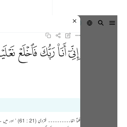
Se connecter
ﲺ
ﲻ
ﲼ
ﲽ
ﲾ
فلمآ اتھا۔۔۔۔۔۔