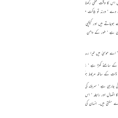
س کا وقت مخفی رکھنا چاہتا ہوں تاکہ ہر متنفس اپنی سعی کے مطابق بدلہ پائے۔ پس کوئ
guês
 دے ‘ ورنہ تو ہلاکت میں پڑجائے گا “۔
ий
ے ہوجاتے ہیں اور کپکپی طاری ہوجاتی ہے۔ محض اس منظر کے تصور سے ‘ ایک غیر آباد
اموشی ہے ‘ طور کے دامن سے انہوں نے آگ دیکھی تھی ‘ وہ اس کی تلاش میں نکلے تھ
ไทย
e
الجلال کے سامنے کھڑا ہے ‘ جسے آنکھ نہیں دیکھ سکتی۔ وہ عظمت و جلال جس کے مقابلے
中文
د ذلت کے ساتھ مربوط ہوگیا ‘ اس کی آواز سن رہا ہے ‘ کس طرح ؟ اللہ کی خاص رحمت ہ
u
ٹھائی جارہی ہے ‘ سربلند کی جارہی ہے کہ ایک لمحے کے لئے وہ بشری شخصیت کو لئے
ol
صال اور رابطہ ‘ اس انداز میں ‘ رب ذوالجلال کے ساتھ ہوگیا ‘ لیکن ہم نہیں جانتے کہ 
ili
دے سکتی ہیں۔ انسان کی قوائے مدرکہ کا بس یہ کام ہے کہ وہ حیران رہ کر اپنے قصور ک
Việt