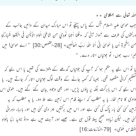
اللہ تعالٰی سے ہمکلامی ٭٭
جب موسیٰ علیہ السلام آگ کے پاس پہنچے تو اس مبارک میدان کے دائیں جانب کے
درختوں کی طرف سے آواز آئی کہ
«فَلَمَّا أَتَاهَا نُودِيَ مِن شَاطِئِ الْوَادِ الْأَيْمَنِ فِي الْبُقْعَةِ الْمُبَارَكَةِ
مِنَ الشَّجَرَةِ أَن يَا مُوسَىٰ إِنِّي أَنَا اللَّـهُ رَبُّ الْعَالَمِينَ»
[28-القصص:30]
‏
” اے موسیٰ! میں
تیرا رب ہوں، تو جوتیاں اتار دے۔ “
یا تو اس لیے یہ حکم ہوا کہ آپ کی جوتیاں گدھے کے چمڑے کی تھیں یا اس لیے کہ
تعظیم کرانی مقصود تھی۔ جیسا کہ کعبہ جانے کے وقت لوگ جوتیاں اتار کر جاتے ہیں۔ یا
اس لیے کہ اس بابرکت جگہ پر پاؤں پڑیں، اور بھی وجوہ بیان کئے گئے ہیں۔ طویٰ اس
وادی کا نام تھا۔ یا یہ مطلب کہ اپنے قدم اس زمین سے ملا دو۔ یا یہ مطلب کہ یہ
زمین کئی کئی بار پاک کی گئی ہے اور اس میں برکتیں بھر دی گئی ہیں اور باربار دہرائی
گئی ہیں۔ لیکن زیادہ صحیح پہلا قول ہی ہے۔ جیسے اور آیت میں ہے
«اِذْ نَادٰىهُ رَبُّهٗ بالْوَادِ
الْمُقَدَّسِ طُوًى»
‏
[79-النازعات:16]
‏