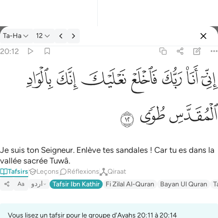
Tafsir: Ta-Ha 20:12
Ta-Ha
12
Se connecter
20:12
اني انا ربك فاخلع نعليك انك بالواد المقدس طوى ١٢
ﲺ
ﲻ
ﲼ
ﲽ
ﲾ
ﲿ
ﳀ
إِنِّىٓ أَنَا۠ رَبُّكَ فَٱخْلَعْ نَعْلَيْكَ ۖ إِنَّكَ بِٱلْوَادِ ٱلْمُقَدَّسِ طُوًۭى ١٢
ﳁ
ﳂ
ﳃ
Je suis ton Seigneur. Enlève tes sandales ! Car tu es dans la
vallée sacrée Tuwâ.
Tafsirs
Leçons
Réflexions
Qiraat
اردو
Tafsir Ibn Kathir
Fi Zilal Al-Quran
Bayan Ul Quran
T
Aa
Vous lisez un tafsir pour le groupe d'Ayahs 20:11 à 20:14