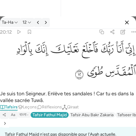
Tafsir: Ta-Ha 20:12
Ta-Ha
12
Se connecter
20:12
اني انا ربك فاخلع نعليك انك بالواد المقدس طوى ١٢
ﲺ
ﲻ
ﲼ
ﲽ
ﲾ
ﲿ
ﳀ
إِنِّىٓ أَنَا۠ رَبُّكَ فَٱخْلَعْ نَعْلَيْكَ ۖ إِنَّكَ بِٱلْوَادِ ٱلْمُقَدَّسِ طُوًۭى ١٢
ﳁ
ﳂ
ﳃ
Je suis ton Seigneur. Enlève tes sandales ! Car tu es dans la
vallée sacrée Tuwâ.
Tafsirs
Leçons
Réflexions
Qiraat
বাংলা
Tafsir Fathul Majid
Tafsir Abu Bakr Zakaria
Tafseer Ib
Aa
Tafsir Fathul Majid n'est pas disponible pour l'Ayah actuelle.