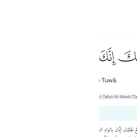
ionner la langue
Se connecter
h
ﲿ
ﳀ
ﳁ
ﳂ
ﳃ
ان
إِنِّىٓ أَنَا۠ رَب
dales ! Car tu es dans la vallée sacrée Tuwâ.
ف
is
er Jalalayn
Tafseer Al-Baghawi
Tafsir Al-Tabari
Al-Tafsir Al-Wasit (T
esia
 à 20:13
no
َعْلَيْكَ إنَّكَ بِالوادِ المُقَدَّسِ طُوى﴾ ﴿وأنا اخْتَرْتُكَ فاسْتَمِعْ لِما يُوحى﴾ . بُنِيَ فِعْل