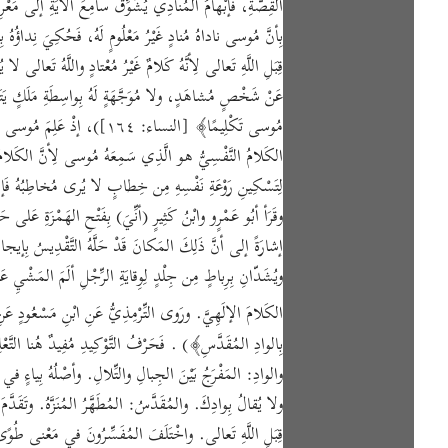
القِصَّةِ، فَإبْهامُ المُنادِي يُشَوِّقُ سامِعَ الآيَةِ إلى مَعْرِف
قِبَلِ اللَّهِ تَعالى لِأنَّهُ كَلامٌ غَيْرُ مُعْتادٍ واللَّهُ تَعالى لا 
عَنْ شَخْصٍ مُشاهَدٍ، ولا مُوَجَّهَةٍ لَهُ بِواسِطَةِ مَلَكٍ يَتَوَلّى
مُوسى تَكْلِيمًا﴾ [النساء: ٦٤
الكَلامُ النَّفْسِيُّ هو الَّذِي سَمِعَهُ مُوسى لِأنَّ الكَلامَ ال
لِتَسْكِينِ رَوْعَةِ نَفْسِهِ مِن خِطابٍ لا يُرى مُخاطِبُهُ فَإنَّ 
وقَرَأ أبُو عَمْرٍو وابْنُ كَثِيرٍ (أنِّيَ) بِفَتْحِ الهَمْزَةِ عَلى حَذ
ويُشَدّانِ بِرِباطٍ مِن جِلْدٍ لِوِقايَةِ الرِّجْلِ ألَمَ المَشْيِ ع
الكَلامَ الإلَهِيَّ. ورَوى التِّرْمِذِيُّ عَنِ ابْنِ مَسْعُودٍ ع
بِالوادِ المُقَدَّسِ﴾) . فَحَرْفُ التَّوْكِيدِ مُفِيدٌ هُنا التَّع
والوادِ: المَفْرَجُ بَيْنَ الجِبالِ والتِّلالِ. وأصْلُهُ بِياءٍ في
ولا يُقالُ بِوادِكَ. والمُقَدَّسُ: المُطَهَّرُ المُنَزَّهُ. وتَقَدَّ
قِبَلِ اللَّهِ تَعالى. واخْتَلَفَ المُفَسِّرُونَ في مَعْنى طُوً