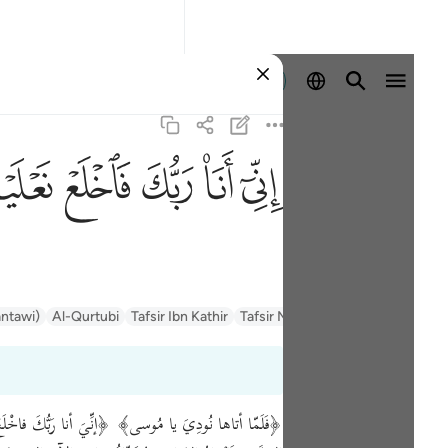
Se connecter
ﲺ
ﲻ
ﲼ
ﲽ
ﲾ
السعدي Al-Sa'di
Tafsir Muyassar
Tafsir Ibn Kathir
Al-Qurtubi
antawi)
﴿فَلَمّا أتاها نُودِيَ يا مُوسى﴾ ﴿إنِّيَ أنا رَبُّكَ فاخْلَعْ ن