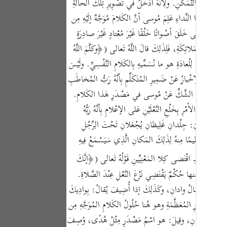
ْسِ كَمالَ التَّمَكُّنِ. ولِأنَّهُ أدْخَلُ في تَصْوِيرِ تِلْكَ الحالَةِ
Portu
-١٩٦)وجُمْلَةُ (﴿إنِّيَ أنا رَبُّكَ﴾) بَيانٌ لِجُمْلَةِ (نُودِيَ) . وبِهَذا النِّداءِ عَلِمَ مُوسى أنَّ الكَلامَ مُوَجَّهٌ إلَيْهِ مِن
русск
َرِ، فاللَّهُ تَعالى خَلَقَ أصْواتًا خَلْقًا غَيْرَ مُعْتادٍ غَيْرَ صادِرَةٍ
بِواسِطَةِ المَلائِكَةِ، فَلِذَلِكَ قالَ اللَّهُ تَعالى (﴿وكَلَّمَ اللَّهُ
Shqip
َ الأصْواتُ الخارِقَةُ لِلْعادَةِ هو ما نُسَمِّيهِ بِالكَلامِ النَّفْسِيِّ. ولَيْسَ
ภาษา
أسْماعِ. والإخْبارُ عَنْ ضَمِيرِ المُتَكَلِّمِ بِأنَّهُ رَبُّ المُخاطَبِ
Türkç
تِهِ دَفْعًا لِتَطَرُّقِ الشَّكِّ عَنْ مُوسى في مَصْدَرِ هَذا الكَلامِ.
َفْرِيعُ الأمْرِ بِخَلْعِ النَّعْلَيْنِ عَلى الإعْلامِ بِأنَّهُ رَبُّهُ
اردو
إشارَةً إلى أنَّ ذَلِكَ المَكانَ قَدْ حَلَّهُ التَّقْدِيسُ بِإيجادِ كَلامٍ مِن عِنْدِ اللَّهِ فِيهِ. والخَلْعُ: فَصَلُ شَيْءٍ عَنْ شَيْءٍ كانَ مُتَّصِلًا بِهِ. (ص-١٩٧)والنَّعْلانِ: جِلْدانِ غَلِيظانِ يُجْعَلانِ تَحْتَ الِرِّجْلِ
简体
َعْلَيْهِ تَعْظِيمًا مِنهُ لِذَلِكَ المَكانِ الَّذِي سَيَسْمَعُ فِيهِ
Melay
ُشُوعٍ. وقَدِ اقْتَضى كِلا المَعْنِيِّينِ قَوْلُهُ تَعالى (﴿إنَّكَ
Españ
ا يُؤْخَذُ مِنها حُكْمٌ يَقْتَضِي نَزْعَ النَّعْلِ عِنْدَ الصَّلاةِ.
الُ: وادِيانِ ولا يُقالُ وادانِ، وكَذَلِكَ إذا أُضِيفَ يُقالُ: بِوادِيكَ
Kiswah
يها مِنَ الأُمُورِ المُعَظَّمَةِ وهو هُنا حُلُولُ الكَلامِ المُوَجَّهِ مِن
Tiếng 
ْمٌ لِذَلِكَ المَكانِ، وقِيلَ: هو اسْمُ مَصْدَرٍ مِثْلُ هُدًى، وُصِفَ