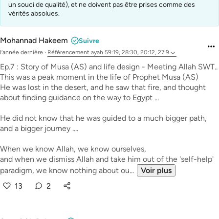
un souci de qualité), et ne doivent pas être prises comme des
vérités absolues.
Mohannad Hakeem
Suivre
l’année dernière
·
Référencement
ayah 59:19, 28:30, 20:12, 27:9
Ep.7 : Story of Musa (AS) and life design - Meeting Allah SWT..
This was a peak moment in the life of Prophet Musa (AS)
He was lost in the desert, and he saw that fire, and thought
about finding guidance on the way to Egypt ...
He did not know that he was guided to a much bigger path,
and a bigger journey ....
When we know Allah, we know ourselves,
and when we dismiss Allah and take him out of the 'self-help'
paradigm, we know nothing about ou...
Voir plus
13
2