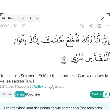
Réflexions: Ta-Ha 20:12
Ta-Ha
12
Se connecter
20:12
اني انا ربك فاخلع نعليك انك بالواد المقدس طوى ١٢
ﲺ
ﲻ
ﲼ
ﲽ
ﲾ
ﲿ
ﳀ
إِنِّىٓ أَنَا۠ رَبُّكَ فَٱخْلَعْ نَعْلَيْكَ ۖ إِنَّكَ بِٱلْوَادِ ٱلْمُقَدَّسِ طُوًۭى ١٢
ﳁ
ﳂ
ﳃ
Je suis ton Seigneur. Enlève tes sandales ! Car tu es dans la
vallée sacrée Tuwâ.
Tafsirs
Leçons
Réflexions
Qiraat
Dernier
Populaire
Aa
Méditer
Les réflexions sont des points de vue personnels (révisées dans