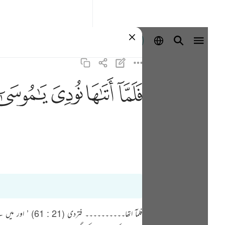
Se connecter
ﲵ
ﲶ
ﲷ
ﲸ
فلمآ اتھا۔۔۔۔۔۔