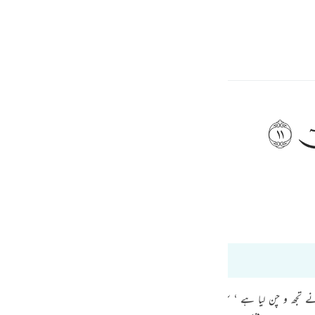
ionner la langue
Se connecter
h
ﲹ
lé: "Moïse.
ف
is
Bayan Ul Quran
Tazkir Ul Quran
esia
 à 20:12
no
۔۔۔۔ فتردی (21 : 61) ’ اور میں نے تجھ و چن لیا ہے ‘ سن جو کچھ وحی کیا جاتا ہے۔ میں ہی اللہ ہوں ‘ م