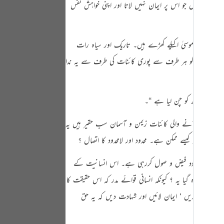
ی ایسا شخص جو اس پر ایمان نہیں لاتا اور اپنی خواہش نفس
Portu
русск
 پہاڑی پر موسیٰ اکیلے کھڑے ہیں۔ تاریک اور سیاہ رات
Shqip
ے ‘ لیکن ان کو ہر طرف سے پوری کائنات کی طرف سے یہ ندا
ภาษา
Türkç
اردو
 میں یہ نظر آنے والی کائنات زیمن و آسمان سب حقیر ہیں یہ
简体
ے ‘ ورنہ کیسے ممکن ہے۔ محدود اور لامحدود کا اتصال ؟
Melay
 ہوئے ہی لامحدود فیض و صول کررہی ہے۔ اس انسانیت کے
Españ
کیونکر وہ گیا یہ ؟ کیونکہ انسانی قوائے مدر کہ اس حقیقت کا
Kiswah
ا اعتراف کریں ‘ ایمان لائیں اور شہادت دیں کہ یہ حق
Tiếng 