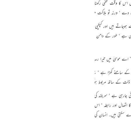
س کا وقت مخفی رکھنا چاہتا ہوں تاکہ ہر متنفس اپنی سعی کے مطابق بدلہ پائے۔ پس کوئ
guês
 دے ‘ ورنہ تو ہلاکت میں پڑجائے گا “۔
ий
ے ہوجاتے ہیں اور کپکپی طاری ہوجاتی ہے۔ محض اس منظر کے تصور سے ‘ ایک غیر آباد
اموشی ہے ‘ طور کے دامن سے انہوں نے آگ دیکھی تھی ‘ وہ اس کی تلاش میں نکلے تھ
ไทย
e
الجلال کے سامنے کھڑا ہے ‘ جسے آنکھ نہیں دیکھ سکتی۔ وہ عظمت و جلال جس کے مقابلے
中文
د ذلت کے ساتھ مربوط ہوگیا ‘ اس کی آواز سن رہا ہے ‘ کس طرح ؟ اللہ کی خاص رحمت ہ
u
ٹھائی جارہی ہے ‘ سربلند کی جارہی ہے کہ ایک لمحے کے لئے وہ بشری شخصیت کو لئے
ol
صال اور رابطہ ‘ اس انداز میں ‘ رب ذوالجلال کے ساتھ ہوگیا ‘ لیکن ہم نہیں جانتے کہ 
ili
دے سکتی ہیں۔ انسان کی قوائے مدرکہ کا بس یہ کام ہے کہ وہ حیران رہ کر اپنے قصور ک
Việt