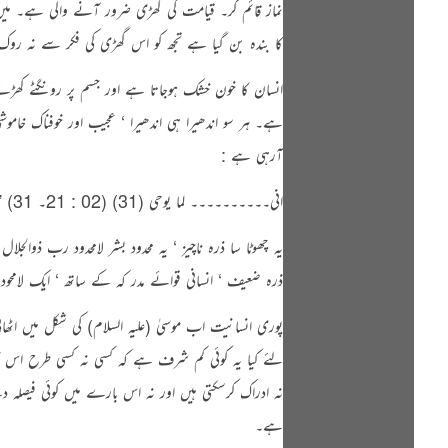
نماز قائم کر۔ قیامت کی گھڑی ضرور آنے والی ہے۔ میں ا
کا بندہ بن گیا ہے تجھ کو اس گھڑی کی فکر سے نہ روک
انسان کا خون خشک ہوجاتا ہے اور جسم پر رونگٹے کھڑ
ہے۔ ہر سو اندھیرا ہی اندھیرا ‘ عجیب اور خوفناک خ
آرہی ہے :
انی۔۔۔۔۔۔۔۔۔۔ لما یوحی (31) (02 : 21۔ 31) ” اے موسیٰ میں تیرا رب ہوں ‘ جو تیاں اتار دے ‘ تو وادی مقدس طوی میں ہے اور میں نے تجھ کو چن لیا ہے “۔
یہ چھوٹا سا ذرہ ناچیز ‘ یہ محدود بشر لامحدود رب ذو
ذرہ ضعیف ‘ انسانی قوائے مدر کہ کے ساتھ ‘ ایک لامحو
پوری انسانیت اب موسیٰ (علیہ السلام) کی شکل میں ا
لئے کیا یہ کوئی کم شرف ہے کہ کسی نہ کسی طرح اس کا ات
نہ ادراک کرسکتی ہیں اور نہ اس بارے میں کوئی فیصلہ 
ہے۔