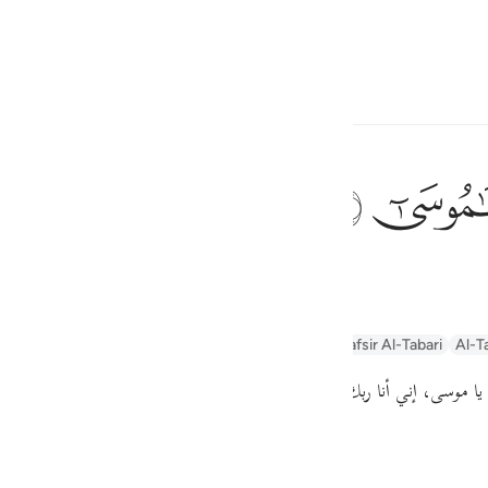
ionner la langue
Se connecter
h
ﲹ
é: "Moïse.
ف
is
yn
Arabic Tanweer Tafseer
Tafseer Al-Baghawi
Tafsir Al-Tabari
Al-T
esia
ا موسى، إني أنا ربك فاخلع نعليك، إنك الآن بوادي
«طوى»
الذي باركته، و.
no