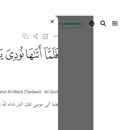
Se connecter
ﲵ
ﲶ
ﲷ
ﲸ
afsir Al-Wasit (Tantawi)
Al-Qurtubi
Tafsir Ibn Kathir
السعدي Al-Sa'di
فلما أتى موسى تلك النار ناداه الله:
ي