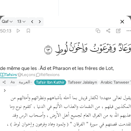
Tafsir: Qaf 50:13
Qaf
13
Se connecter
50:13
وعاد وفرعون واخوان لوط ١٣
ﲳ
ﲴ
ﲵ
ﲶ
ﲷ
وَعَادٌۭ وَفِرْعَوْنُ وَإِخْوَٰنُ لُوطٍۢ ١٣
de même que les ˒Ād et Pharaon et les frères de Lot,
Tafsirs
Leçons
Réflexions
العربية
Tafsir Ibn Kathir
Tafseer Jalalayn
Arabic Tanweer 
Aa
يقول تعالى متهددا لكفار قريش بما أحله بأشباههم ونظرائهم وأمثالهم من
المكذبين قبلهم ، من النقمات والعذاب الأليم في الدنيا ، كقوم نوح وما
عذبهم الله به من الغرق العام لجميع أهل الأرض ، وأصحاب الرس وقد
تقدمت قصتهم في سورة
" الفرقان "
( وثمود وعاد وفرعون وإخوان لوط )
،