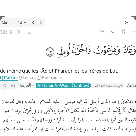
Tafsir: Qaf 50:13
Qaf
13
Se connecter
50:13
وعاد وفرعون واخوان لوط ١٣
ﲳ
ﲴ
ﲵ
ﲶ
ﲷ
وَعَادٌۭ وَفِرْعَوْنُ وَإِخْوَٰنُ لُوطٍۢ ١٣
de même que les ˒Ād et Pharaon et les frères de Lot,
Tafsirs
Leçons
Réflexions
العربية
Al-Tafsir Al-Wasit (Tantawi)
Tafseer Jalalayn
Arab
Aa
( وَفِرْعَوْنُ ) هو الذى أرسل الله إليه موسى - عليه السلام - فكذبه وقال لقومه (
فَقَالَ أَنَاْ رَبُّكُمُ الأعلى فَأَخَذَهُ الله نَكَالَ الآخرة والأولى ) ( وَإِخْوَانُ لُوطٍ ) هم
قومه الذين أتوا بفاحشة لم يسبقوا إليها . قالوا : ووصفهم الله - تعالى - بأنهم
إخوانه ، لأنه كانت ترطبه بهم رابطة المصاهرة حيث إن امرأته - عليه السلام -