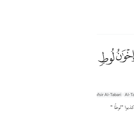
ionner la langue
Se connecter
h
ﲶ
ﲷ
s frères de Lot,
ف
is
n
Arabic Tanweer Tafseer
Tafseer Al-Baghawi
Tafsir Al-Tabari
Al-Ta
esia
ذبوا
"لوطًا "
no