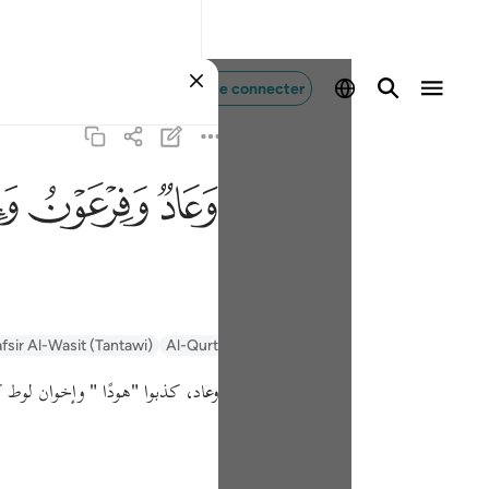
Se connecter
ﲳ
ﲴ
ﲵ
fsir Al-Wasit (Tantawi)
Al-Qurtubi
Tafsir Ibn Kathir
Tafsir Muyassar
وعاد، كذبوا
"هودًا "
وإخوان لوط ك