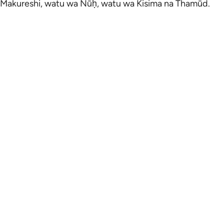
Makureshi, watu wa Nūḥ, watu wa Kisima na Thamūd.