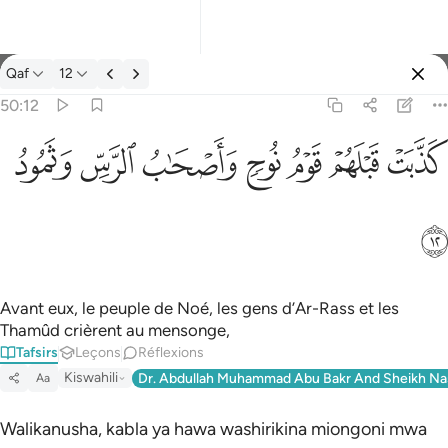
Tafsir: Qaf 50:12
Qaf
12
Se connecter
50:12
كذبت قبلهم قوم نوح واصحاب الرس وثمود ١٢
ﲫ
ﲬ
ﲭ
ﲮ
ﲯ
ﲰ
ﲱ
كَذَّبَتْ قَبْلَهُمْ قَوْمُ نُوحٍۢ وَأَصْحَـٰبُ ٱلرَّسِّ وَثَمُودُ ١٢
ﲲ
Avant eux, le peuple de Noé, les gens d’Ar-Rass et les
Thamûd crièrent au mensonge,
Tafsirs
Leçons
Réflexions
Kiswahili
Dr. Abdullah Muhammad Abu Bakr And Sheikh Na
Aa
Walikanusha, kabla ya hawa washirikina miongoni mwa