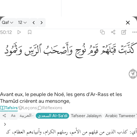
Tafsir: Qaf 50:12
Qaf
12
Se connecter
50:12
كذبت قبلهم قوم نوح واصحاب الرس وثمود ١٢
ﲫ
ﲬ
ﲭ
ﲮ
ﲯ
ﲰ
ﲱ
كَذَّبَتْ قَبْلَهُمْ قَوْمُ نُوحٍۢ وَأَصْحَـٰبُ ٱلرَّسِّ وَثَمُودُ ١٢
ﲲ
Avant eux, le peuple de Noé, les gens d’Ar-Rass et les
Thamûd crièrent au mensonge,
Tafsirs
Leçons
Réflexions
العربية
السعدي Al-Sa'di
Tafseer Jalalayn
Arabic Tanweer 
Aa
أي:
كذب الذين من قبلهم من الأمم، رسلهم الكرام، وأنبياءهم العظام، كـ