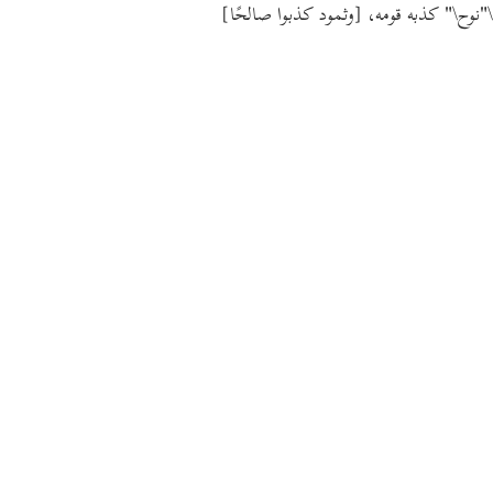
[وثمود كذبوا صالحًا]
كذبه قومه،
"نوح\"
\