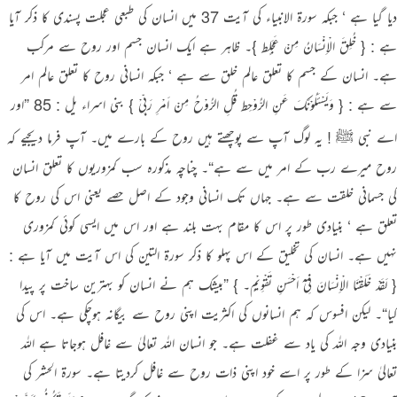
دیا گیا ہے ‘ جبکہ سورة الانبیاء کی آیت 37 میں انسان کی طبعی عجلت پسندی کا ذکر آیا
ہے : { خُلِقَ الْاِنْسَانُ مِنْ عَجَلٍط }۔ ظاہر ہے ایک انسان جسم اور روح سے مرکب
ہے۔ انسان کے جسم کا تعلق عالم خلق سے ہے ‘ جبکہ انسانی روح کا تعلق عالم امر
سے ہے : { وَیَسْئَلُوْنَکَ عَنِ الرُّوْحِط قُلِ الرُّوْحُ مِنْ اَمْرِ رَبِّیْ } بنی اسراء یل : 85 ”اور
اے نبی ﷺ ! یہ لوگ آپ سے پوچھتے ہیں روح کے بارے میں۔ آپ فرما دیجیے کہ
روح میرے رب کے امر میں سے ہے“۔ چناچہ مذکورہ سب کمزوریوں کا تعلق انسان
کی جسمانی خلقت سے ہے۔ جہاں تک انسانی وجود کے اصل حصے یعنی اس کی روح کا
تعلق ہے ‘ بنیادی طور پر اس کا مقام بہت بلند ہے اور اس میں ایسی کوئی کمزوری
نہیں ہے۔ انسان کی تخلیق کے اس پہلو کا ذکر سورة التین کی اس آیت میں آیا ہے :
{ لَقَدْ خَلَقْنَا الْاِنْسَانَ فِیْٓ اَحْسَنِ تَقْوِیْمٍ۔ } ”بیشک ہم نے انسان کو بہترین ساخت پر پیدا
کیا“۔ لیکن افسوس کہ ہم انسانوں کی اکثریت اپنی روح سے بیگانہ ہوچکی ہے۔ اس کی
بنیادی وجہ اللہ کی یاد سے غفلت ہے۔ جو انسان اللہ تعالیٰ سے غافل ہوجاتا ہے اللہ
تعالیٰ سزا کے طور پر اسے خود اپنی ذات روح سے غافل کردیتا ہے۔ سورة الحشر کی