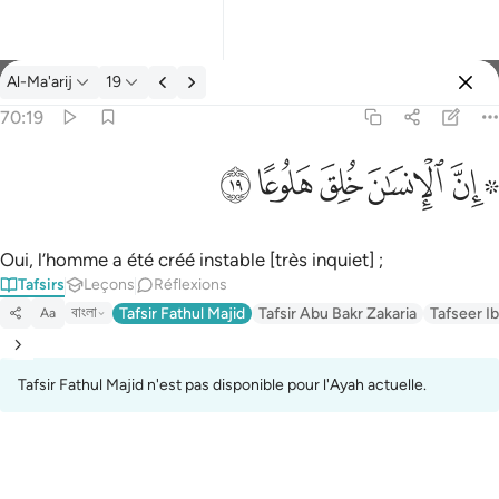
Tafsir: Al-Ma'arij 70:19
Al-Ma'arij
19
Se connecter
70:19
۞ ان الانسان خلق هلوعا ١٩
ﱪ ﱫ
ﱬ
ﱭ
ﱮ
ﱯ
۞ إِنَّ ٱلْإِنسَـٰنَ خُلِقَ هَلُوعًا ١٩
Oui, l’homme a été créé instable [très inquiet] ;
Tafsirs
Leçons
Réflexions
বাংলা
Tafsir Fathul Majid
Tafsir Abu Bakr Zakaria
Tafseer Ib
Aa
Tafsir Fathul Majid n'est pas disponible pour l'Ayah actuelle.