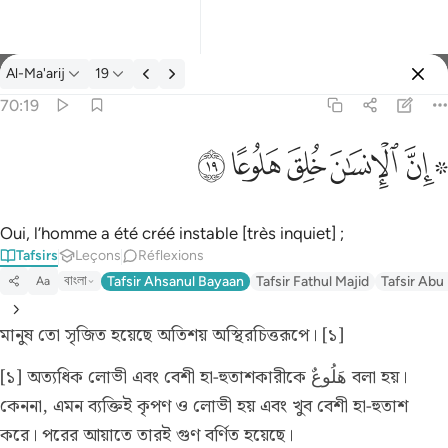
Tafsir: Al-Ma'arij 70:19
Al-Ma'arij
19
Se connecter
70:19
۞ ان الانسان خلق هلوعا ١٩
ﱪ ﱫ
ﱬ
ﱭ
ﱮ
ﱯ
۞ إِنَّ ٱلْإِنسَـٰنَ خُلِقَ هَلُوعًا ١٩
Oui, l’homme a été créé instable [très inquiet] ;
Tafsirs
Leçons
Réflexions
বাংলা
Tafsir Ahsanul Bayaan
Tafsir Fathul Majid
Tafsir Abu
Aa
মানুষ তো সৃজিত হয়েছে অতিশয় অস্থিরচিত্তরূপে। [১]
[১] অত্যধিক লোভী এবং বেশী হা-হুতাশকারীকে هَلُوعٌ বলা হয়।
কেননা, এমন ব্যক্তিই কৃপণ ও লোভী হয় এবং খুব বেশী হা-হুতাশ
করে। পরের আয়াতে তারই গুণ বর্ণিত হয়েছে।