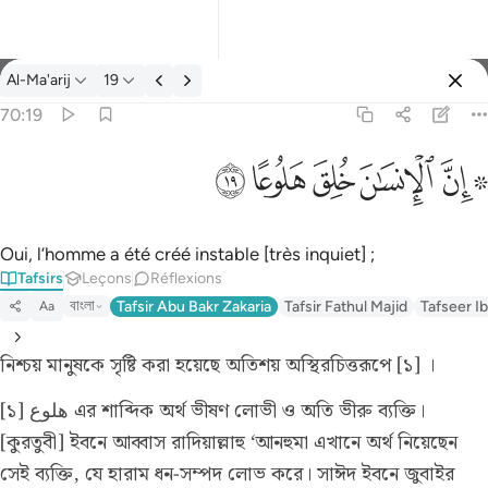
Tafsir: Al-Ma'arij 70:19
Al-Ma'arij
19
Se connecter
70:19
۞ ان الانسان خلق هلوعا ١٩
ﱪ ﱫ
ﱬ
ﱭ
ﱮ
ﱯ
۞ إِنَّ ٱلْإِنسَـٰنَ خُلِقَ هَلُوعًا ١٩
Oui, l’homme a été créé instable [très inquiet] ;
Tafsirs
Leçons
Réflexions
বাংলা
Tafsir Abu Bakr Zakaria
Tafsir Fathul Majid
Tafseer Ib
Aa
নিশ্চয় মানুষকে সৃষ্টি করা হয়েছে অতিশয় অস্থিরচিত্তরূপে [১] ।
[১] هلوع এর শাব্দিক অর্থ ভীষণ লোভী ও অতি ভীরু ব্যক্তি।
[কুরতুবী] ইবনে আব্বাস রাদিয়াল্লাহু ‘আনহুমা এখানে অর্থ নিয়েছেন
সেই ব্যক্তি, যে হারাম ধন-সম্পদ লোভ করে। সাঈদ ইবনে জুবাইর