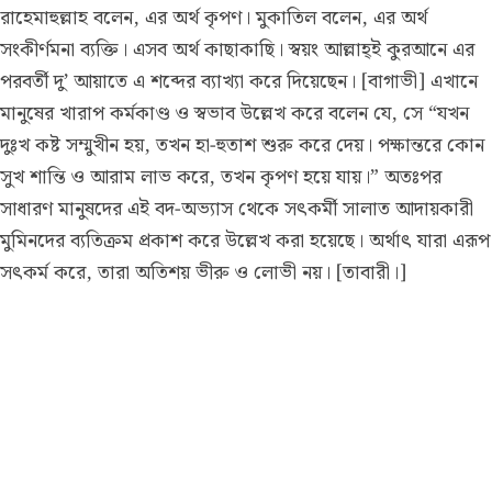
রাহেমাহুল্লাহ বলেন, এর অর্থ কৃপণ। মুকাতিল বলেন, এর অর্থ
সংকীর্ণমনা ব্যক্তি। এসব অর্থ কাছাকাছি। স্বয়ং আল্লাহ্ই কুরআনে এর
পরবর্তী দু’ আয়াতে এ শব্দের ব্যাখ্যা করে দিয়েছেন। [বাগাভী] এখানে
মানুষের খারাপ কর্মকাণ্ড ও স্বভাব উল্লেখ করে বলেন যে, সে “যখন
দুঃখ কষ্ট সম্মুখীন হয়, তখন হা-হুতাশ শুরু করে দেয়। পক্ষান্তরে কোন
সুখ শান্তি ও আরাম লাভ করে, তখন কৃপণ হয়ে যায়।” অতঃপর
সাধারণ মানুষদের এই বদ-অভ্যাস থেকে সৎকর্মী সালাত আদায়কারী
মুমিনদের ব্যতিক্রম প্রকাশ করে উল্লেখ করা হয়েছে। অর্থাৎ যারা এরূপ
সৎকর্ম করে, তারা অতিশয় ভীরু ও লোভী নয়। [তাবারী।]