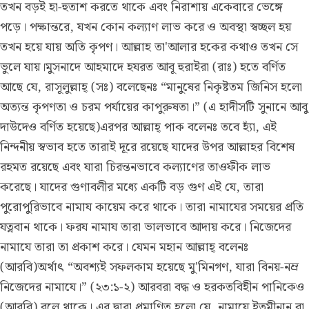
তখন বড়ই হা-হুতাশ করতে থাকে এবং নিরাশায় একেবারে ভেঙ্গে
পড়ে। পক্ষান্তরে, যখন কোন কল্যাণ লাভ করে ও অবস্থা স্বচ্ছল হয়
তখন হয়ে যায় অতি কৃপণ। আল্লাহ তা'আলার হকের কথাও তখন সে
ভুলে যায়।মুসনাদে আহমাদে হযরত আবূ হুরাইরা (রাঃ) হতে বর্ণিত
আছে যে, রাসূলুল্লাহ্ (সঃ) বলেছেনঃ “মানুষের নিকৃষ্টতম জিনিস হলো
অত্যন্ত কৃপণতা ও চরম পর্যায়ের কাপুরুষতা।” (এ হাদীসটি সুনানে আবু
দাউদেও বর্ণিত হয়েছে)এরপর আল্লাহ্ পাক বলেনঃ তবে হ্যাঁ, এই
নিন্দনীয় স্বভাব হতে তারাই দূরে রয়েছে যাদের উপর আল্লাহর বিশেষ
রহমত রয়েছে এবং যারা চিরন্তনভাবে কল্যাণের তাওফীক লাভ
করেছে। যাদের গুণাবলীর মধ্যে একটি বড় গুণ এই যে, তারা
পুরোপুরিভাবে নামায কায়েম করে থাকে। তারা নামাযের সময়ের প্রতি
যত্নবান থাকে। ফরয নামায তারা ভালভাবে আদায় করে। নিজেদের
নামাযে তারা তা প্রকাশ করে। যেমন মহান আল্লাহ্ বলেনঃ
(আরবি)অর্থাৎ “অবশ্যই সফলকাম হয়েছে মু'মিনগণ, যারা বিনয়-নম্র
নিজেদের নামাযে।” (২৩:১-২) আরবরা বদ্ধ ও হরকতবিহীন পানিকেও
(আরবি) বলে থাকে। এর দ্বারা প্রমাণিত হলো যে, নামাযে ইতমীনান বা