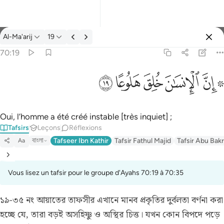
Tafsir: Al-Ma'arij 70:19
Al-Ma'arij
19
Se connecter
70:19
۞ ان الانسان خلق هلوعا ١٩
ﱪ ﱫ
ﱬ
ﱭ
ﱮ
ﱯ
۞ إِنَّ ٱلْإِنسَـٰنَ خُلِقَ هَلُوعًا ١٩
Oui, l’homme a été créé instable [très inquiet] ;
Tafsirs
Leçons
Réflexions
বাংলা
Tafseer Ibn Kathir
Tafsir Fathul Majid
Tafsir Abu Bakr
Aa
Vous lisez un tafsir pour le groupe d'Ayahs 70:19 à 70:35
১৯-৩৫ নং আয়াতের তাফসীর
এখানে মানব প্রকৃতির দুর্বলতা বর্ণনা করা
হচ্ছে যে, তারা বড়ই অসহিষ্ণু ও অস্থির চিত্ত। যখন কোন বিপদে পড়ে