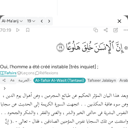
Tafsir: Al-Ma'arij 70:19
Al-Ma'arij
19
Se connecter
70:19
۞ ان الانسان خلق هلوعا ١٩
ﱪ ﱫ
ﱬ
ﱭ
ﱮ
ﱯ
۞ إِنَّ ٱلْإِنسَـٰنَ خُلِقَ هَلُوعًا ١٩
Oui, l’homme a été créé instable [très inquiet] ;
Tafsirs
Leçons
Réflexions
العربية
Al-Tafsir Al-Wasit (Tantawi)
Tafseer Jalalayn
Arab
Aa
وبعد هذا البيان المؤثر الحكيم عن طبائع المجرمين ، وعن أهوال يوم الدين ،
وعن سوء عاقبة المكذبين . . اتجهت السورة الكريمة إلى الحديث عن سجايا
النفوس البشرية فى حالتى الخير والشر ، والغنى والفقر ، والشكر والجحود . .
واستثنت من تلك السجايا نفوس المؤمنين الصادقين ، فقال - تعالى - .( إِنَّ