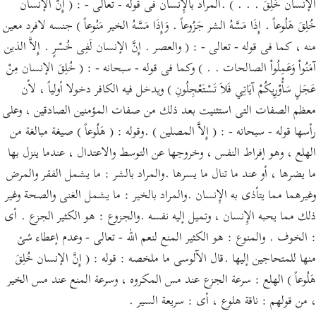
الإنسان خُلِقَ . . . ) .المراد بالإِنسان فى قوله - تعالى - : ( إِنَّ الإنسان
خُلِقَ هَلُوعاً . إِذَا مَسَّهُ الشر جَزُوعاً . وَإِذَا مَسَّهُ الخير مَنُوعاً ) جنسه لافرد معين
منه ، كما فى قوله - تعالى - : ( والعصر . إِنَّ الإنسان لَفِى خُسْرٍ . إِلاَّ الذين
آمَنُواْ وَعَمِلُواْ الصالحات . . ) وكما فى قوله - سبحانه - : ( خُلِقَ الإنسان مِنْ
عَجَلٍ سَأُوْرِيكُمْ آيَاتِي فَلاَ تَسْتَعْجِلُونِ ) ويدخل فيه الكافر دخولا أولياً ، لأن
معظم الصفات التى استثنيت بعد ذلك من صفات المؤمنين الصادقين ، وعلى
رأسها قوله - سبحانه - : ( إِلاَّ المصلين ) .وقوله : ( هَلُوعاً ) صيغة مبالغة من
الهلع ، وهو إفراط النفس ، وخروجها عن التوسط والاعتدال ، عندما ينزل بها
ما يضرها ، أو عند ما تنال ما يسرها .والمراد بالشر : ما يشمل الفقر والمرض
وغيرهما مما يتأذى به الإِنسان .والمراد بالخير : ما يشمل الغنى والصحة وغير
ذلك مما يحبه الإِنسان ، وتميل إليه نفسه .والجزوع : هو الكثير الجزع . أى
: الخوف . والمنوع : هو الكثير المنع لنعم الله - تعالى - وعدم إعطاء شئ
منها للمتحاجين إليها .قال الآلوسى ما ملخصه : قوله : ( إِنَّ الإنسان خُلِقَ
هَلُوعاً ) الهلع : سرعة الجزع عند مس المكروه ، وسرعة المنع عند مس الخير
، من قولهم : ناقة هلوع ، أى : سريعة السير .