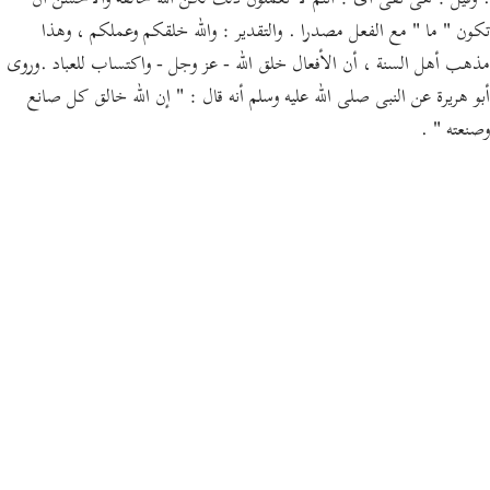
. وقيل : هى نفى أى : أنتم لا تعملون ذلك لكن الله خالقه والأحسن أن
تكون " ما " مع الفعل مصدرا . والتقدير : والله خلقكم وعملكم ، وهذا
مذهب أهل السنة ، أن الأفعال خلق الله - عز وجل - واكتساب للعباد .وروى
أبو هريرة عن النبى صلى الله عليه وسلم أنه قال : " إن الله خالق كل صانع
وصنعته " .