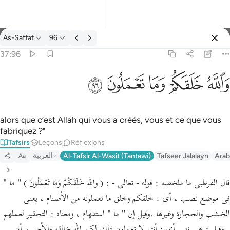
Tafsir: As-Saffat 37:96
As-Saffat
96
Se connecter
37:96
والله خلقكم وما تعملون ٩٦
ﲤ
ﲥ
ﲦ
ﲧ
ﲨ
وَٱللَّهُ خَلَقَكُمْ وَمَا تَعْمَلُونَ ٩٦
alors que c’est Allah qui vous a créés, vous et ce que vous
fabriquez ?"
Tafsirs
Leçons
Réflexions
العربية
Al-Tafsir Al-Wasit (Tantawi)
Tafseer Jalalayn
Arab
Aa
قال القرطبى ما ملخصه : قوله - تعالى - : ( والله خَلَقَكُمْ وَمَا تَعْمَلُونَ ) " ما "
فى موضع نصب ، أى : خلقكم وخلق ما تعملونه من الأصنام ، يعنى
الخشب والحجارة وغيرها .وقيل إن " ما " استفهام ، ومعناه : التحقير لعملهم