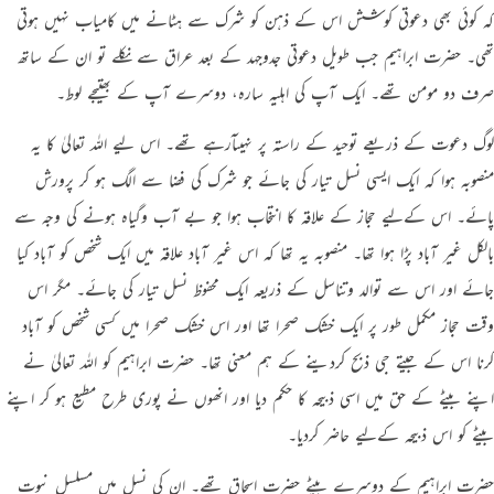
کہ کوئی بھی دعوتی کوشش اس کے ذہن کو شرک سے ہٹانے میں کامیاب نہیں ہوتی
تھی۔ حضرت ابراہیم جب طویل دعوتی جدوجہد کے بعد عراق سے نکلے تو ان کے ساتھ
صرف دو مومن تھے۔ ایک آپ کی اہلیہ سارہ، دوسرے آپ کے بھتیجے لوط۔
لوگ دعوت کے ذریعے توحید کے راستہ پر نہیںآرہے تھے۔ اس ليے اللہ تعالیٰ کا یہ
منصوبہ ہوا کہ ایک ایسی نسل تیار کی جائے جو شرک کی فضا سے الگ ہو کر پرورش
پائے۔ اس کےلیے حجاز کے علاقہ کا انتخاب ہوا جو بے آب وگیاہ ہونے کی وجہ سے
بالکل غیر آباد پڑا ہوا تھا۔ منصوبہ یہ تھا کہ اس غیر آباد علاقہ میں ایک شخص کو آباد کیا
جائے اور اس سے توالد وتناسل کے ذریعہ ایک محفوظ نسل تیار کی جائے۔ مگر اس
وقت حجاز مکمل طور پر ایک خشک صحرا تھا اور اس خشک صحرا میں کسی شخص کو آباد
کرنا اس کے جیتے جی ذبح کردینے کے ہم معنی تھا۔ حضرت ابراہیم کو اللہ تعالیٰ نے
اپنے بیٹے کے حق میں اسی ذبیحہ کا حکم دیا اور انھوں نے پوری طرح مطیع ہو کر اپنے
بیٹے کو اس ذبیحہ کےلیے حاضر کردیا۔
حضرت ابراہیم کے دوسرے بیٹے حضرت اسحاق تھے۔ ان کی نسل میں مسلسل نبوت