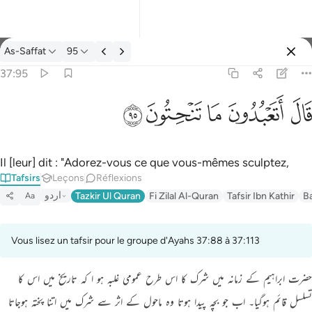
Tafsir: As-Saffat 37:95
As-Saffat
95
Se connecter
37:95
قال اتعبدون ما تنحتون ٩٥
ﲟ
ﲠ
ﲡ
ﲢ
ﲣ
قَالَ أَتَعْبُدُونَ مَا تَنْحِتُونَ ٩٥
Il [leur] dit : "Adorez-vous ce que vous-mêmes sculptez,
Tafsirs
Leçons
Réflexions
اردو
Tazkir Ul Quran
Fi Zilal Al-Quran
Tafsir Ibn Kathir
B
Aa
Vous lisez un tafsir pour le groupe d'Ayahs 37:88 à 37:113
حضرت ابراہیم کے زمانہ میں شرک کا اس طرح عمومی غلبہ ہو ا کہ تاریخ میں اس کا
تسلسل قائم ہوگیا۔ اب جو بچہ پیدا ہوتا وہ ماحول کے اثر سے شرک میں اتنا پختہ ہوجاتا