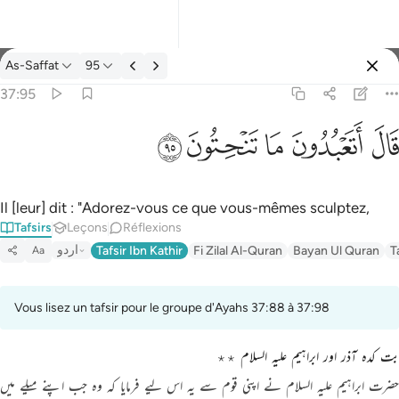
Tafsir: As-Saffat 37:95
As-Saffat
95
Se connecter
37:95
قال اتعبدون ما تنحتون ٩٥
ﲟ
ﲠ
ﲡ
ﲢ
ﲣ
قَالَ أَتَعْبُدُونَ مَا تَنْحِتُونَ ٩٥
Il [leur] dit : "Adorez-vous ce que vous-mêmes sculptez,
Tafsirs
Leçons
Réflexions
اردو
Tafsir Ibn Kathir
Fi Zilal Al-Quran
Bayan Ul Quran
T
Aa
Vous lisez un tafsir pour le groupe d'Ayahs 37:88 à 37:98
بت کدہ آذر اور ابراہیم علیہ السلام ٭٭
حضرت ابراہیم علیہ السلام نے اپنی قوم سے یہ اس لیے فرمایا کہ وہ جب اپنے میلے میں