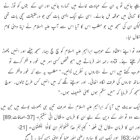
چلے جائیں تو یہ ان کے عبادت خانے میں تنہارہ جائیں اور ان کے بتوں کو توڑ نے
کا تنہائی میں موقعہ مل جائے۔ اسی لیے ایک ایسی بات کہی جو درحقیقت سچی بات تھی
لیکن ان کی سمجھ میں جو مطلب اس کا آیا اس سے آپ علیہ السلام نے اپنا دینی کام
نکال لیا۔
وہ تو اپنے اعتقاد کے موجب ابراہیم علیہ السلام کو سچ مچ بیمار سمجھ بیٹھے اور انہیں چھوڑ
کر چلتے بنے۔ قتادہ رحمہ اللہ فرماتے ہیں
”
جو شخص کسی امر میں غور و فکر کرے تو
عرب کہتے ہیں اس نے ستاروں پر نظریں ڈالیں۔‏
“
مطلب یہ ہے کہ غور وفکر کے
ساتھ تاروں کی طرف نگاہ اٹھائی۔ اور سوچنے لگے کہ میں انہیں کس طرح ٹالوں۔ سوچ
سمجھ کر فرمایا کہ
”
میں سقم ہوں یعنی ضعیف ہوں۔‏
“
ایک حدیث میں آیا کہ
ابراہیم علیہ السلام نے صرف تین ہی جھوٹ بولے ہیں جن میں
سے دو تو اللہ کے دین کے لیے ان کا فرمان
«فَقَالَ اِنِّىْ سَقِيْمٌ»
[37-الصافات:89]
‏
اور ان کا فرمان
«‏قَالَ بَلْ فَعَلَه ٗٗ كَبِيْرُهُمْ ھٰذَا فَسْـَٔــلُوْهُمْ اِنْ كَانُوْا يَنْطِقُوْنَ»
[21-
الأنبياء:63]
‏ اور ایک ان کا سارہ رضی اللہ عنہا کو اپنی بہن کہنا
۔
[صحیح