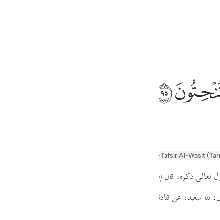
ionner la langue
Se connecter
h
ﲣ
vous-mêmes sculptez,
ف
is
n
Arabic Tanweer Tafseer
Tafseer Al-Baghawi
Al-Tafsir Al-Wasit (Ta
esia
ل تعالى ذكره: قال إبراهيم لقومه: أتعبدون أيها القوم ما تنحتون بأيديكم من 
no
ل
ثنا سعيد، عن قتادة
( قَالَ أَتَعْبُدُونَ مَا تَنْحِتُونَ )
الأصنام.