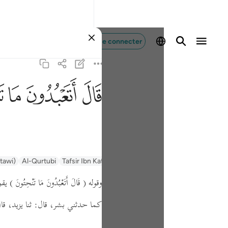
Se connecter
ﲟ
ﲠ
ﲡ
ﲢ
ntawi)
Al-Qurtubi
Tafsir Ibn Kathir
Tafsir Muyassar
السعدي Al-Sa'di
وقوله
( قَالَ أَتَعْبُدُونَ مَا تَنْحِتُونَ )
يقو.
كما حدثني بشر،
قال:
ثنا يزيد،
قا: