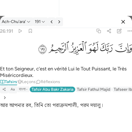
Tafsir: Ach-Chu'ara' 26:191
Ach-Chu'ara'
191
Se connecter
26:191
وان ربك لهو العزيز الرحيم ١٩١
ﱽ
ﱾ
ﱿ
ﲀ
ﲁ
ﲂ
وَإِنَّ رَبَّكَ لَهُوَ ٱلْعَزِيزُ ٱلرَّحِيمُ ١٩١
Et ton Seigneur, c’est en vérité Lui le Tout Puissant, le Très
Miséricordieux.
Tafsirs
Leçons
Réflexions
বাংলা
Tafsir Abu Bakr Zakaria
Tafsir Fathul Majid
Tafseer Ib
Aa
আর আপনার রব, তিনি তো পরাক্রমশালী, পরম দয়ালু।