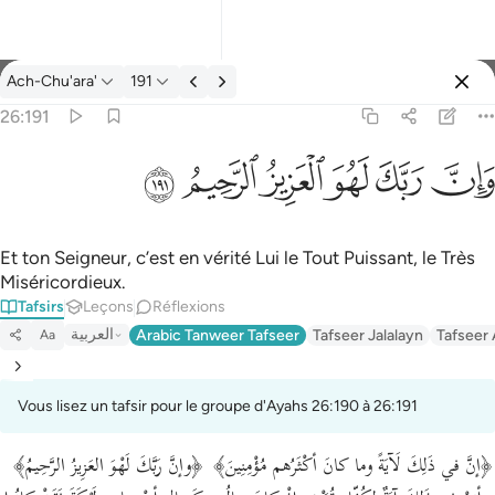
Tafsir: Ach-Chu'ara' 26:191
Ach-Chu'ara'
191
Se connecter
26:191
وان ربك لهو العزيز الرحيم ١٩١
ﱽ
ﱾ
ﱿ
ﲀ
ﲁ
ﲂ
وَإِنَّ رَبَّكَ لَهُوَ ٱلْعَزِيزُ ٱلرَّحِيمُ ١٩١
Et ton Seigneur, c’est en vérité Lui le Tout Puissant, le Très
Miséricordieux.
Tafsirs
Leçons
Réflexions
العربية
Arabic Tanweer Tafseer
Tafseer Jalalayn
Tafseer
Aa
Vous lisez un tafsir pour le groupe d'Ayahs 26:190 à 26:191
﴿إنَّ في ذَلِكَ لَآيَةً وما كانَ أكْثَرُهم مُؤْمِنِينَ﴾ ﴿وإنَّ رَبَّكَ لَهْوَ العَزِيزُ الرَّحِيمُ﴾