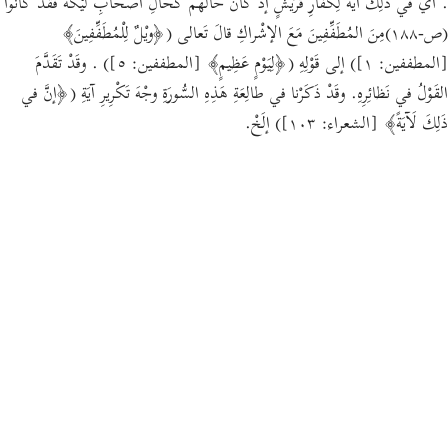
. أيْ في ذَلِكَ آيَةٌ لِكُفّارِ قُرَيْشٍ إذْ كانَ حالُهم كَحالِ أصْحابِ لَيْكَةَ فَقَدْ كانُوا
(ص-١٨٨)مِنَ المُطَفِّفِينَ مَعَ الإشْراكِ قالَ تَعالى (﴿ويْلٌ لِلْمُطَفِّفِينَ﴾
[المطففين: ١]) إلى قَوْلِهِ (﴿لِيَوْمٍ عَظِيمٍ﴾ [المطففين: ٥]) . وقَدْ تَقَدَّمَ
القَوْلُ في نَظائِرِهِ. وقَدْ ذَكَرْنا في طالِعَةِ هَذِهِ السُّورَةِ وجْهَ تَكْرِيرِ آيَةِ (﴿إنَّ في
ذَلِكَ لَآيَةً﴾ [الشعراء: ١٠٣]) إلَخْ.