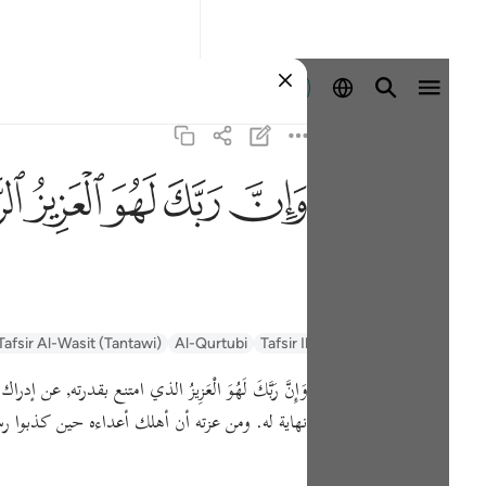
Se connecter
ﱽ
ﱾ
ﱿ
ﲀ
ﲁ
Tafsir Al-Wasit (Tantawi)
Al-Qurtubi
Tafsir Ibn Kathir
Tafsir Muyassar
وَإِنَّ رَبَّكَ لَهُوَ الْعَزِيزُ الذي امتنع بقدرته
نهاية له. ومن عزته أن أهلك أعداءه حين كذبوا ر.