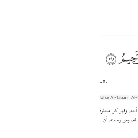
ionner la langue
Se connecter
h
ﲂ
le Tout Puissant, le Très Miséricordieux.
ف
is
ayn
Arabic Tanweer Tafseer
Tafseer Al-Baghawi
Tafsir Al-Tabari
Al-
esia
, عن إدراك أحد, وقهر كل مخلوق. الرَّحِيمُ الذي الرحمة وصفه ومن آثارها, جميع الخي
no
سله، ومن رحمته, أن نجى أولياءه ومن اتبعهم من المؤمنين