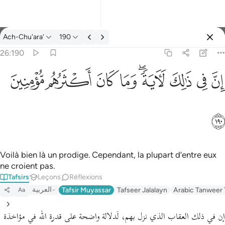
Tafsir: Ach-Chu'ara' 26:190
Ach-Chu'ara'
190
Se connecter
26:190
ان في ذالك لاية وما كان اكثرهم مومنين ١٩٠
ﱳ
ﱴ
ﱵ
ﱶﱷ
ﱸ
ﱹ
ﱺ
ﱻ
إِنَّ فِى ذَٰلِكَ لَـَٔايَةًۭ ۖ وَمَا كَانَ أَكْثَرُهُم مُّؤْمِنِينَ ١٩٠
ﱼ
Voilà bien là un prodige. Cependant, la plupart d’entre eux
ne croient pas.
Tafsirs
Leçons
Réflexions
العربية
Tafsir Muyassar
Tafseer Jalalayn
Arabic Tanweer 
Aa
إن في ذلك العقاب الذي نزل بهم، لَدلالة واضحة على قدرة الله في مؤاخذة