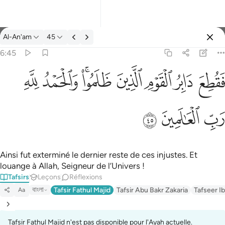
Tafsir: Al-An'am 6:45
Al-An'am
45
Se connecter
6:45
فقطع دابر القوم الذين ظلموا والحمد لله رب العالمين ٤٥
ﱁ
ﱂ
ﱃ
ﱄ
ﱅﱆ
ﱇ
ﱈ
َابِرُ ٱلْقَوْمِ ٱلَّذِينَ ظَلَمُوا۟ ۚ وَٱلْحَمْدُ لِلَّهِ رَبِّ ٱلْعَـٰلَمِينَ ٤٥
ﱉ
ﱊ
ﱋ
Ainsi fut exterminé le dernier reste de ces injustes. Et
louange à Allah, Seigneur de l’Univers !
Tafsirs
Leçons
Réflexions
বাংলা
Tafsir Fathul Majid
Tafsir Abu Bakr Zakaria
Tafseer Ib
Aa
Tafsir Fathul Majid n'est pas disponible pour l'Ayah actuelle.