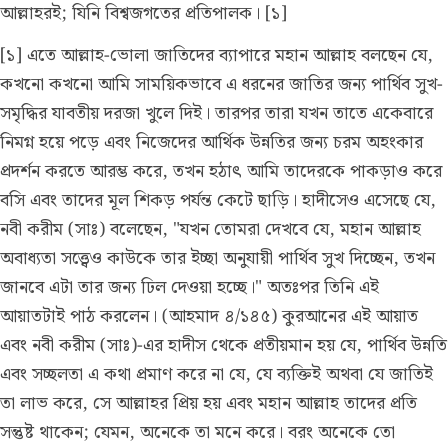
আল্লাহরই; যিনি বিশ্বজগতের প্রতিপালক। [১]
[১] এতে আল্লাহ-ভোলা জাতিদের ব্যাপারে মহান আল্লাহ বলছেন যে,
কখনো কখনো আমি সাময়িকভাবে এ ধরনের জাতির জন্য পার্থিব সুখ-
সমৃদ্ধির যাবতীয় দরজা খুলে দিই। তারপর তারা যখন তাতে একেবারে
নিমগ্ন হয়ে পড়ে এবং নিজেদের আর্থিক উন্নতির জন্য চরম অহংকার
প্রদর্শন করতে আরম্ভ করে, তখন হঠাৎ আমি তাদেরকে পাকড়াও করে
বসি এবং তাদের মূল শিকড় পর্যন্ত কেটে ছাড়ি। হাদীসেও এসেছে যে,
নবী করীম (সাঃ) বলেছেন, "যখন তোমরা দেখবে যে, মহান আল্লাহ
অবাধ্যতা সত্ত্বেও কাউকে তার ইচ্ছা অনুযায়ী পার্থিব সুখ দিচ্ছেন, তখন
জানবে এটা তার জন্য ঢিল দেওয়া হচ্ছে।" অতঃপর তিনি এই
আয়াতটাই পাঠ করলেন।
(আহমাদ ৪/১৪৫)
কুরআনের এই আয়াত
এবং নবী করীম (সাঃ)-এর হাদীস থেকে প্রতীয়মান হয় যে, পার্থিব উন্নতি
এবং সচ্ছলতা এ কথা প্রমাণ করে না যে, যে ব্যক্তিই অথবা যে জাতিই
তা লাভ করে, সে আল্লাহর প্রিয় হয় এবং মহান আল্লাহ তাদের প্রতি
সন্তুষ্ট থাকেন; যেমন, অনেকে তা মনে করে। বরং অনেকে তো