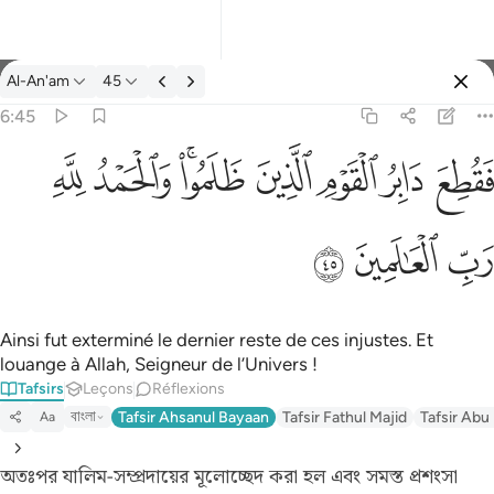
Tafsir: Al-An'am 6:45
Al-An'am
45
Se connecter
6:45
فقطع دابر القوم الذين ظلموا والحمد لله رب العالمين ٤٥
ﱁ
ﱂ
ﱃ
ﱄ
ﱅﱆ
ﱇ
ﱈ
َابِرُ ٱلْقَوْمِ ٱلَّذِينَ ظَلَمُوا۟ ۚ وَٱلْحَمْدُ لِلَّهِ رَبِّ ٱلْعَـٰلَمِينَ ٤٥
ﱉ
ﱊ
ﱋ
Ainsi fut exterminé le dernier reste de ces injustes. Et
louange à Allah, Seigneur de l’Univers !
Tafsirs
Leçons
Réflexions
বাংলা
Tafsir Ahsanul Bayaan
Tafsir Fathul Majid
Tafsir Abu
Aa
অতঃপর যালিম-সম্প্রদায়ের মূলোচ্ছেদ করা হল এবং সমস্ত প্রশংসা