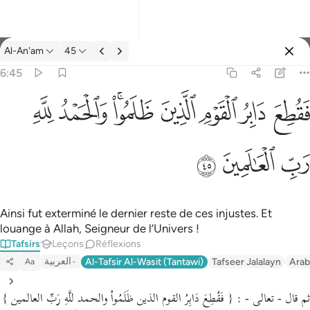
Tafsir: Al-An'am 6:45
Al-An'am
45
Se connecter
6:45
فقطع دابر القوم الذين ظلموا والحمد لله رب العالمين ٤٥
ﱁ
ﱂ
ﱃ
ﱄ
ﱅﱆ
ﱇ
ﱈ
َابِرُ ٱلْقَوْمِ ٱلَّذِينَ ظَلَمُوا۟ ۚ وَٱلْحَمْدُ لِلَّهِ رَبِّ ٱلْعَـٰلَمِينَ ٤٥
ﱉ
ﱊ
ﱋ
Ainsi fut exterminé le dernier reste de ces injustes. Et
louange à Allah, Seigneur de l’Univers !
Tafsirs
Leçons
Réflexions
العربية
Al-Tafsir Al-Wasit (Tantawi)
Tafseer Jalalayn
Arab
Aa
ثم قال - تعالى - : { فَقُطِعَ دَابِرُ القوم الذين ظَلَمُواْ والحمد للَّهِ رَبِّ العالمين }