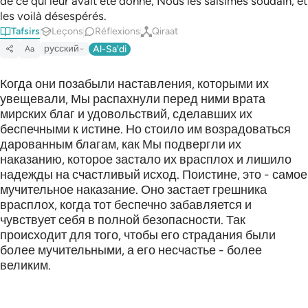
de ce qui leur avait été donné, Nous les saisîmes soudain, et
les voilà désespérés.
Tafsirs
Leçons
Réflexions
Qiraat
русский
Al-Sa'di
Aa
Когда они позабыли наставления, которыми их
увещевали, Мы распахнули перед ними врата
мирских благ и удовольствий, сделавших их
беспечными к истине. Но стоило им возрадоваться
дарованным благам, как Мы подвергли их
наказанию, которое застало их врасплох и лишило
надежды на счастливый исход. Поистине, это - самое
мучительное наказание. Оно застает грешника
врасплох, когда тот беспечно забавляется и
чувствует себя в полной безопасности. Так
происходит для того, чтобы его страдания были
более мучительными, а его несчастье - более
великим.