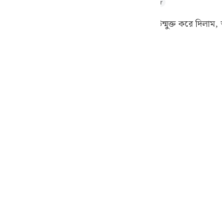
hul Majid
Tafsir Abu Bakr Zakaria
Tafseer Ibn Kathir
guês
বিস্মৃত হল, তখন তাদের জন্য সমস্ত কিছুর দ্বার উন্মুক্ত করে দিলা
ий
ও করলাম। ফলে তখনই তারা নিরাশ হয়ে পড়ল।
ไทย
e
中文
u
ol
ili
Việt