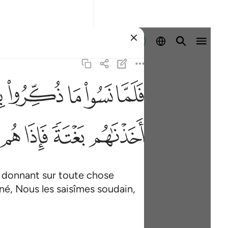
Se connecter
ﳇ
ﳈ
ﳉ
ﳊ
ﳋ
ف
ﳖ
ﳗ
ﳘ
ﳙ
es donnant sur toute chose
nné, Nous les saisîmes soudain,