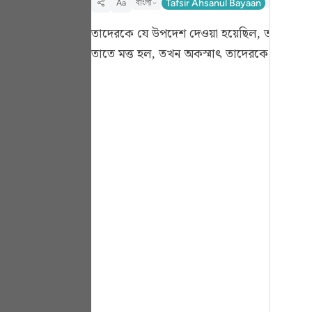
বাংলা
Tafsir Ahsanul Bayaan
Tafsir Fat
Aa
Portu
তাদেরকে যে উপদেশ দেওয়া হয়েছিল, তারা যখন তা 
русск
তাতে মত্ত হল, তখন অকস্মাৎ তাদেরকে পাকড়া
Shqip
ภาษา
Türkç
اردو
简体
Melay
Españ
Kiswah
Tiếng 