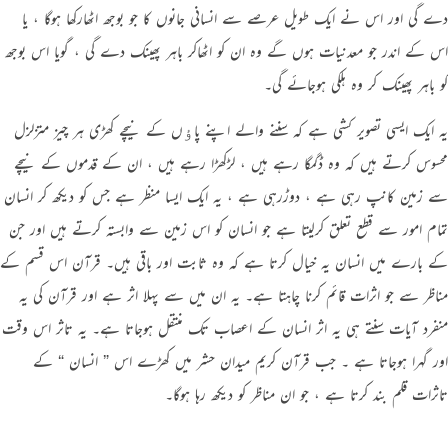
دے گی اور اس نے ایک طویل عرصے سے انسانی جانوں کا جو بوجھ اٹھارکھا ہوگا ، یا
اس کے اندر جو معدنیات ہوں گے وہ ان کو اٹھاکر باہر پھینک دے گی ، گویا اس بوجھ
کو باہر پھینک کر وہ ہلکی ہوجائے گی۔
یہ ایک ایسی تصویر کشی ہے کہ سننے والے اپنے پاﺅں کے نیچے کھڑی ہر چیز متزلزل
محسوس کرتے ہیں کہ وہ ڈگمگا رہے ہیں ، لڑکھڑا رہے ہیں ، ان کے قدموں کے نیچے
سے زمین کانپ رہی ہے ، دوڑرہی ہے ، یہ ایک ایسا منظر ہے جس کو دیکھ کر انسان
تمام امور سے قطع تعلق کرلیتا ہے جو انسان کو اس زمین سے وابستہ کرتے ہیں اور جن
کے بارے میں انسان یہ خیال کرتا ہے کہ وہ ثابت اور باقی ہیں۔ قرآن اس قسم کے
مناظر سے جو اثرات قائم کرنا چاہتا ہے۔ یہ ان میں سے پہلا اثر ہے اور قرآن کی یہ
منفرد آیات سنتے ہی یہ اثر انسان کے اعصاب تک منتقل ہوجاتا ہے۔ یہ تاثر اس وقت
اور گہرا ہوجاتا ہے ۔ جب قرآن کریم میدان حشر میں کھڑے اس ” انسان “ کے
تاثرات قلم بند کرتا ہے ، جو ان مناظر کو دیکھ رہا ہوگا۔