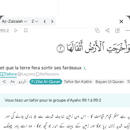
Tafsir: Az-Zalzalah 99:2
Az-Zalzalah
2
Se connecter
99:2
واخرجت الارض اثقالها ٢
ﱺ
ﱻ
ﱼ
ﱽ
وَأَخْرَجَتِ ٱلْأَرْضُ أَثْقَالَهَا ٢
et que la terre fera sortir ses fardeaux
,
1
Tafsirs
Leçons
Réflexions
اردو
Fi Zilal Al-Quran
Tafsir Ibn Kathir
Bayan Ul Quran
T
Aa
Vous lisez un tafsir pour le groupe d'Ayahs 99:1 à 99:2
یہ ہے منظر قیام قیامت کا ، اس دن زمین نہایت شدت سے ہلا ماری جائے گی اور
ایک شدید زلزلہ برپا ہوگا اور زمین کے پیٹ کے اندر جو کچھ ہوگا ، وہ اسے باہر پھینک