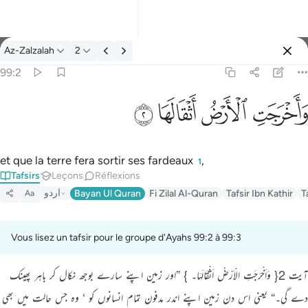
Tafsir: Az-Zalzalah 99:2
Az-Zalzalah
2
Se connecter
99:2
واخرجت الارض اثقالها ٢
ﱺ
ﱻ
ﱼ
ﱽ
وَأَخْرَجَتِ ٱلْأَرْضُ أَثْقَالَهَا ٢
et que la terre fera sortir ses fardeaux
,
1
Tafsirs
Leçons
Réflexions
اردو
Bayan Ul Quran
Fi Zilal Al-Quran
Tafsir Ibn Kathir
T
Aa
Vous lisez un tafsir pour le groupe d'Ayahs 99:2 à 99:3
آیت 2{ وَاَخْرَجَتِ الْاَرْضُ اَثْقَالَہَا۔ } ”اور زمین اپنے سارے بوجھ نکال کر باہر پھینک
دے گی۔“ یعنی اس دن زمین اپنے اندر مدفون تمام انسانوں کو ‘ وہ جس حالت میں بھی