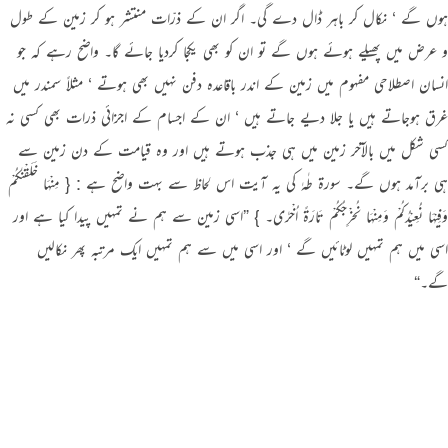
ہوں گے ‘ نکال کر باہر ڈال دے گی۔ اگر ان کے ذرّات منتشر ہو کر زمین کے طول
و عرض میں پھیلے ہوئے ہوں گے تو ان کو بھی یکجا کردیا جائے گا۔ واضح رہے کہ جو
انسان اصطلاحی مفہوم میں زمین کے اندر باقاعدہ دفن نہیں بھی ہوتے ‘ مثلاً سمندر میں
غرق ہوجاتے ہیں یا جلا دیے جاتے ہیں ‘ ان کے اجسام کے اجزائی ذرات بھی کسی نہ
کسی شکل میں بالآخر زمین میں ہی جذب ہوتے ہیں اور وہ قیامت کے دن زمین سے
ہی برآمد ہوں گے۔ سورة طٰہٰ کی یہ آیت اس لحاظ سے بہت واضح ہے : { مِنْہَا خَلَقْنٰـکُمْ
وَفِیْہَا نُعِیْدُکُمْ وَمِنْہَا نُخْرِجُکُمْ تَارَۃً اُخْرٰی۔ } ”اسی زمین سے ہم نے تمہیں پیدا کیا ہے اور
اسی میں ہم تمہیں لوٹائیں گے ‘ اور اسی میں سے ہم تمہیں ایک مرتبہ پھر نکالیں
گے۔“