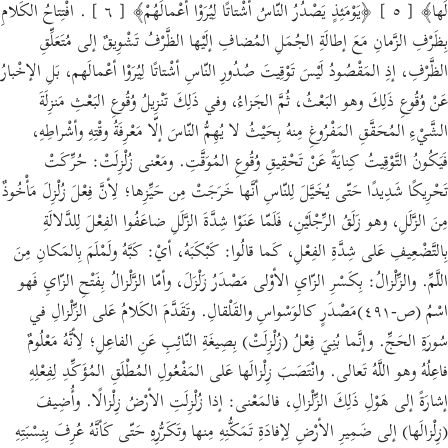
لَها﴾ [ ٥ ] ﴿يَوْمَئِذٍ يَصْدُرُ النّاسُ أشْتاتًا لِيُرَوْا أعْمالَهُمْ﴾ [ ٦ ] . افْتِتاحُ الكَلامِ
بِظَرْفِ الزَّمانِ مَعَ إطالَةِ الجُمَلِ المُضافِ إلَيْها الظَّرْفُ تَشْوِيقٌ إلى مُتَعَلِّقِ
الظَّرْفِ، إذِ المَقْصُودُ لَيْسَ تَوْقِيتَ صُدُورِ النّاسِ أشْتاتًا لِيُرَوْا أعْمالَهم، بَلِ الإخْبارُ
عَنْ وُقُوعِ ذَلِكَ وهو البَعْثُ، ثُمَّ الجَزاءُ، وفي ذَلِكَ تَنْزِيلُ وُقُوعِ البَعْثِ مَنزِلَةَ
الشَّيْءِ المُحَقَّقِ المَفْرُوغِ مِنهُ بِحَيْثُ لا يُهِمُّ النّاسَ إلّا مَعْرِفَةُ وقْتِهِ وأشْراطِهِ،
فَيَكُونُ التَّوْقِيتُ كِنايَةً عَنْ تَحْقِيقِ وُقُوعِ المُوَقَّتِ. ومَعْنى زُلْزِلَتْ: حُرِّكَتْ
تَحْرِيكًا شَدِيدًا حَتّى يُخَيَّلَ لِلنّاسِ أنَّها خَرَجَتْ مِن حَيِّزِها؛ لِأنَّ فِعْلَ زُلْزِلَ مَأْخُوذٌ
مِنَ الزَّلَلِ، وهو زَلَقُ الرِّجْلَيْنِ، فَلَمّا عَنَوْا شِدَّةَ الزَّلَلِ ضاعَفُوا الفِعْلَ لِلدَّلالَةِ
بِالتَّضْعِيفِ عَلى شِدَّةِ الفِعْلِ، كَما قالُوا: كَبْكَبَهُ، أيْ: كَبَّهُ ولَمْلَمَ بِالمَكانِ مِنَ
اللَّمِّ. والزِّلْزالُ: بِكَسْرِ الزّايِ الأوْلى مَصْدَرُ زَلْزَلَ، وأمّا الزَّلْزالُ بِفَتْحِ الزّايِ فَهو
اسْمُ (ص-٤٩١)مَصْدَرٍ كالوَسْواسِ والقَلْقالِ. وتَقَدَّمَ الكَلامُ عَلى الزِّلْزالِ في
سُورَةِ الحَجِّ. وإنَّما بُنِيَ فِعْلُ (زُلْزِلَتْ) بِصِيغَةِ النّائِبِ عَنِ الفاعِلِ؛ لِأنَّهُ مَعْلُومٌ
فاعِلُهُ وهو اللَّهُ تَعالى. وانْتَصَبَ زِلْزالَها عَلى المَفْعُولِ المُطْلَقِ المُؤَكِّدِ لِفِعْلِهِ
إشارَةً إلى هَوْلِ ذَلِكَ الزِّلْزالِ، فالمَعْنى: إذا زُلْزِلَتِ الأرْضُ زِلْزالًا. وأُضِيفَ
(زِلْزالَها) إلى ضَمِيرِ الأرْضِ لِإفادَةِ تَمَكُّنِهِ مِنها وتَكَرُّرِهِ حَتّى كَأنَّهُ عُرِفَ بِنِسْبَتِهِ