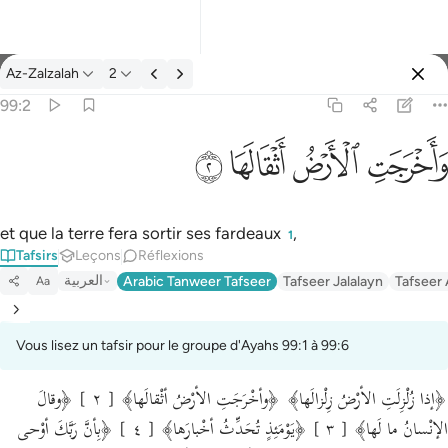
Tafsir: Az-Zalzalah 99:2
Az-Zalzalah
2
Se connecter
99:2
واخرجت الارض اثقالها ٢
ﱺ
ﱻ
ﱼ
ﱽ
وَأَخْرَجَتِ ٱلْأَرْضُ أَثْقَالَهَا ٢
et que la terre fera sortir ses fardeaux
,
1
Tafsirs
Leçons
Réflexions
العربية
Arabic Tanweer Tafseer
Tafseer Jalalayn
Tafseer
Aa
Vous lisez un tafsir pour le groupe d'Ayahs 99:1 à 99:6
﴿إذا زُلْزِلَتِ الأرْضُ زِلْزالَها﴾ ﴿وأخْرَجَتِ الأرْضُ أثْقالَها﴾ [ ٢ ] ﴿وقالَ
الإنْسانُ ما لَها﴾ [ ٣ ] ﴿يَوْمَئِذٍ تُحَدِّثُ أخْبارَها﴾ [ ٤ ] ﴿بِأنَّ رَبَّكَ أوْحى