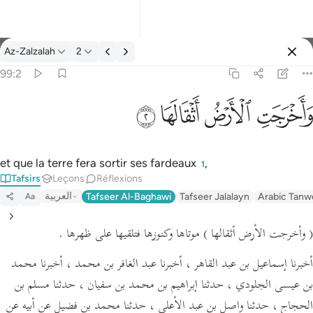
Tafsir: Az-Zalzalah 99:2
Az-Zalzalah
2
Se connecter
99:2
واخرجت الارض اثقالها ٢
ﱺ
ﱻ
ﱼ
ﱽ
وَأَخْرَجَتِ ٱلْأَرْضُ أَثْقَالَهَا ٢
et que la terre fera sortir ses fardeaux
,
1
Tafsirs
Leçons
Réflexions
العربية
Tafseer Al-Baghawi
Tafseer Jalalayn
Arabic Tanw
Aa
( وأخرجت الأرض أثقالها )
موتاها وكنوزها فتلقيها على ظهرها .
أخبرنا إسماعيل بن عبد القاهر ، أخبرنا عبد الغافر بن محمد ، أخبرنا محمد
بن عيسى الجلودي ، حدثنا إبراهيم بن محمد بن سفيان ، حدثنا مسلم بن
الحجاج ، حدثنا واصل بن عبد الأعلى ، حدثنا محمد بن فضيل عن أبيه عن