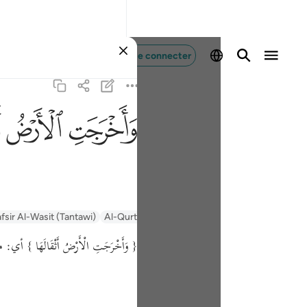
Se connecter
ﱺ
ﱻ
ﱼ
fsir Al-Wasit (Tantawi)
Al-Qurtubi
Tafsir Ibn Kathir
Tafsir Muyassar
{ وَأَخْرَجَتِ الْأَرْضُ أَثْقَالَهَا }
أي: م.