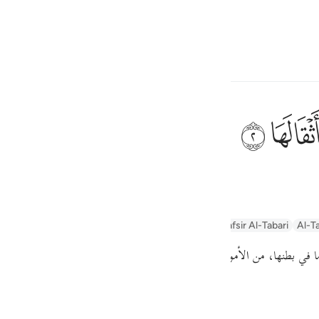
ionner la langue
Se connecter
h
ﱽ
ux
,
ف
1
is
n
Arabic Tanweer Tafseer
Tafseer Al-Baghawi
Tafsir Al-Tabari
Al-Ta
esia
ا في بطنها، من الأموات والكنوز
no