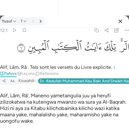
Tafsir: Yusuf 12:1
Yusuf
1
Se connecter
12:1
الر تلك ايات الكتاب المبين ١
ﲒﲓ
ﲔ
ﲕ
ﲖ
ﲗ
ﲘ
الٓر ۚ تِلْكَ ءَايَـٰتُ ٱلْكِتَـٰبِ ٱلْمُبِينِ ١
Alif, Lâm, Râ . Tels sont les versets du Livre explicite.
1
Tafsirs
Leçons
Réflexions
Kiswahili
Dr. Abdullah Muhammad Abu Bakr And Sheikh Na
Aa
Alif, Lām, Rā’. Maneno yametangulia juu ya herufi
zilizokatwa na kutengwa mwanzo wa sura ya Al-Baqrah.
Hizi ni aya za Kitabu kilichobainika kilicho wazi katika
maana yake, mahalalisho yake, maharamisho yake na
uongofu wake.