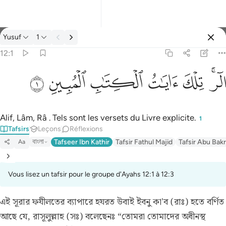
Tafsir: Yusuf 12:1
Yusuf
1
Se connecter
12:1
الر تلك ايات الكتاب المبين ١
ﲒﲓ
ﲔ
ﲕ
ﲖ
ﲗ
ﲘ
الٓر ۚ تِلْكَ ءَايَـٰتُ ٱلْكِتَـٰبِ ٱلْمُبِينِ ١
Alif, Lâm, Râ . Tels sont les versets du Livre explicite.
1
Tafsirs
Leçons
Réflexions
বাংলা
Tafseer Ibn Kathir
Tafsir Fathul Majid
Tafsir Abu Bakr
Aa
Vous lisez un tafsir pour le groupe d'Ayahs 12:1 à 12:3
এই সূরার ফযীলতের ব্যাপারে হযরত উবাই ইবনু কা'ব (রাঃ) হতে বর্ণিত
আছে যে, রাসূলুল্লাহ (সঃ) বলেছেনঃ “তোমরা তোমাদের অধীনস্থ