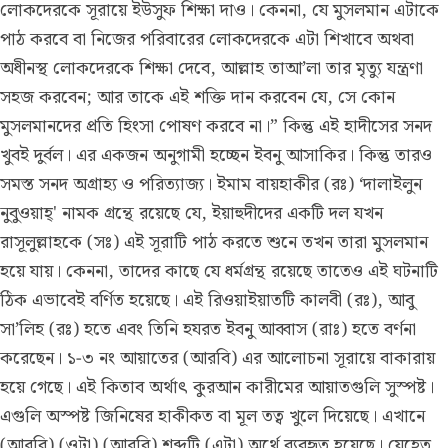
লোকদেরকে সূরায়ে ইউসুফ শিক্ষা দাও। কেননা, যে মুসলমান এটাকে
পাঠ করবে বা নিজের পরিবারের লোকদেরকে এটা শিখাবে অথবা
অধীনস্থ লোকদেরকে শিক্ষা দেবে, আল্লাহ তাআ’লা তার মৃত্যু যন্ত্রণা
সহজ করবেন; আর তাকে এই শক্তি দান করবেন যে, সে কোন
মুসলমানদের প্রতি হিংসা পোষণ করবে না।” কিন্তু এই হাদীসের সনদ
খুবই দুর্বল। এর একজন অনুগামী হচ্ছেন ইবনু আসাকির। কিন্তু তারও
সমস্ত সনদ অগ্রাহ্য ও পরিত্যাজ্য। ইমাম বায়হাকীর (রঃ) ‘দালাইলুন
নুবুওয়াহ্' নামক গ্রন্থে রয়েছে যে, ইয়াহুদীদের একটি দল যখন
রাসূলুল্লাহকে (সঃ) এই সূরাটি পাঠ করতে শুনে তখন তারা মুসলমান
হয়ে যায়। কেননা, তাদের কাছে যে ধর্মগ্রন্থ রয়েছে তাতেও এই ঘটনাটি
ঠিক এভাবেই বর্ণিত হয়েছে। এই রিওয়াইয়াতটি কালবী (রঃ), আবু
সা’লিহ (রঃ) হতে এবং তিনি হযরত ইবনু আব্বাস (রাঃ) হতে বর্ণনা
করেছেন।
১-৩ নং আয়াতের
(আরবি) এর আলোচনা সূরায়ে বাকারায়
হয়ে গেছে। এই কিতাব অর্থাৎ কুরআন কারীমের আয়াতগুলি সুস্পষ্ট।
এগুলি অস্পষ্ট জিনিষের হাকীকত বা মূল তত্ব খুলে দিয়েছে। এখানে
(আরবি) (ওটা) (আরবি) শব্দটি (এটা) অর্থে ব্যবহৃত হয়েছে। যেহেতু